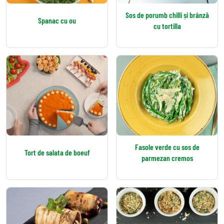
Sos de porumb chilli și brânză
Spanac cu ou
cu tortilla
Fasole verde cu sos de
Tort de salata de boeuf
parmezan cremos