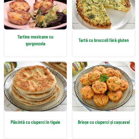
Tartine mexicane cu
Tartă cu broccoli fără gluten
gorgonzola
Plăcintă cu ciuperci în tigaie
Brioșe cu ciuperci și cașcaval