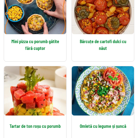
Mini pizza cu porumb gătite
Bărcuțe de cartofi dulci cu
fără cuptor
năut
Tartar de ton roșu cu porumb
Omletă cu legume și șuncă