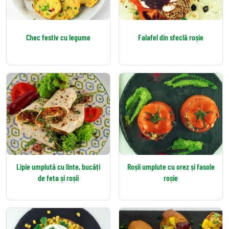
Chec festiv cu legume
Falafel din sfeclă roșie
Lipie umplută cu linte, bucăți
Roșii umplute cu orez și fasole
de feta și roșii
roșie