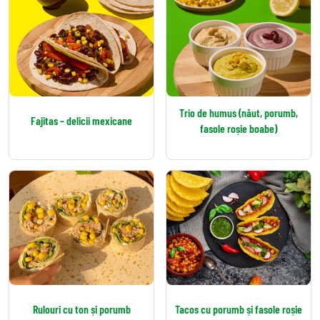
Trio de humus (năut, porumb,
Fajitas – delicii mexicane
fasole roșie boabe)
Rulouri cu ton și porumb
Tacos cu porumb și fasole roșie