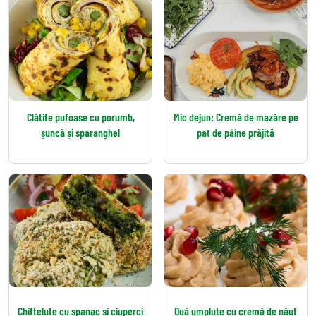
Clătite pufoase cu porumb,
Mic dejun: Cremă de mazăre pe
șuncă și sparanghel
pat de pâine prăjită
Chifteluțe cu spanac și ciuperci
Ouă umplute cu cremă de năut