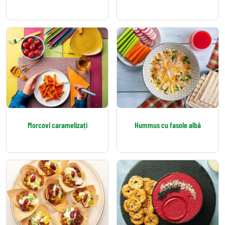
Morcovi caramelizați
Hummus cu fasole albă