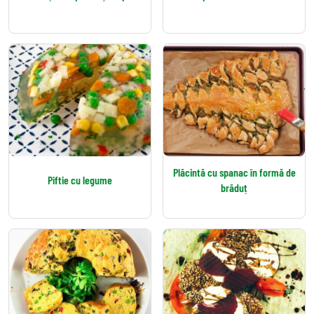
Plăcintă cu spanac în formă de
Piftie cu legume
brăduț