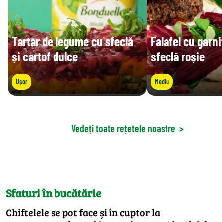
Tartar de legume cu sfeclă
Falafel cu garni
și cartof dulce
sfeclă roșie
Ușor
Mediu
Vedeți toate rețetele noastre
>
Sfaturi în bucătărie
Chiftelele se pot face și în cuptor la