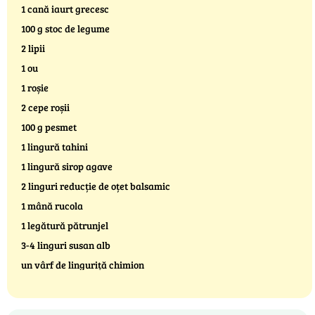
1 cană iaurt grecesc
100 g stoc de legume
2 lipii
1 ou
1 roșie
2 cepe roșii
100 g pesmet
1 lingură tahini
1 lingură sirop agave
2 linguri reducție de oțet balsamic
1 mână rucola
1 legătură pătrunjel
3-4 linguri susan alb
un vârf de linguriță chimion