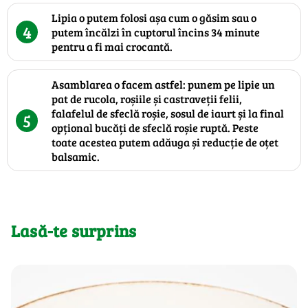
Lipia o putem folosi așa cum o găsim sau o
4
putem încălzi în cuptorul încins 34 minute
pentru a fi mai crocantă.
Asamblarea o facem astfel: punem pe lipie un
pat de rucola, roșiile și castraveții felii,
falafelul de sfeclă roșie, sosul de iaurt și la final
5
opțional bucăți de sfeclă roșie ruptă. Peste
toate acestea putem adăuga și reducție de oțet
balsamic.
Lasă-te surprins