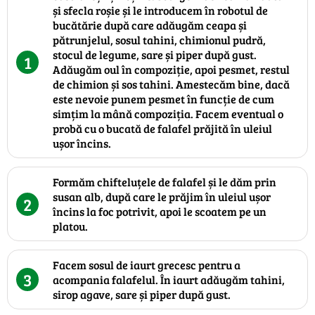
și sfecla roșie și le introducem în robotul de
bucătărie după care adăugăm ceapa și
pătrunjelul, sosul tahini, chimionul pudră,
stocul de legume, sare și piper după gust.
1
Adăugăm oul în compoziție, apoi pesmet, restul
de chimion și sos tahini. Amestecăm bine, dacă
este nevoie punem pesmet în funcție de cum
simțim la mână compoziția. Facem eventual o
probă cu o bucată de falafel prăjită în uleiul
ușor încins.
Formăm chifteluțele de falafel și le dăm prin
susan alb, după care le prăjim în uleiul ușor
2
încins la foc potrivit, apoi le scoatem pe un
platou.
Facem sosul de iaurt grecesc pentru a
3
acompania falafelul. În iaurt adăugăm tahini,
sirop agave, sare și piper după gust.