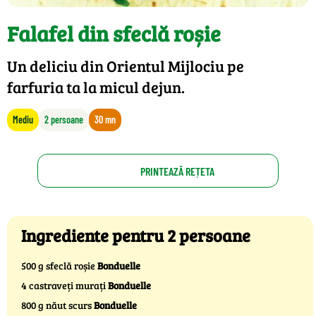
Falafel din sfeclă roșie
Un deliciu din Orientul Mijlociu pe
farfuria ta la micul dejun.
Mediu
2 persoane
30 mn
PRINTEAZĂ REȚETA
Ingrediente pentru 2 persoane
500 g sfeclă roșie
Bonduelle
4 castraveți murați
Bonduelle
800 g năut scurs
Bonduelle