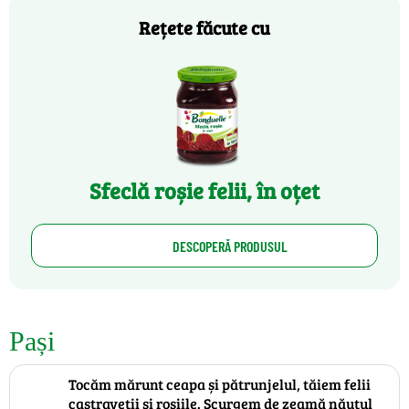
Rețete făcute cu
Sfeclă roșie felii, în oțet
DESCOPERĂ PRODUSUL
Pași
Tocăm mărunt ceapa și pătrunjelul, tăiem felii
castraveții și roșiile. Scurgem de zeamă năutul