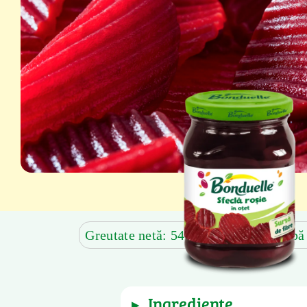
Greutate netă: 540 g
Greutate după
ingrediente
▶