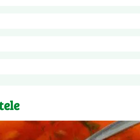
țet din alcool, sare, arome naturale.
pentru
100g
164 kJ
ă direct din borcan. 
39 kcal
0,1 g
axim 48 de ore.
<0,1 g
tele
6,9 g
6,5 g
1,4 g
1,8 g