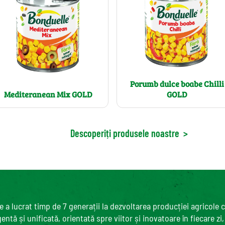
Porumb dulce boabe Chilli
Mediteranean Mix GOLD
GOLD
Descoperiți produsele noastre
>
 a lucrat timp de 7 generații la dezvoltarea producției agricole 
ntă și unificată, orientată spre viitor și inovatoare în fiecare zi