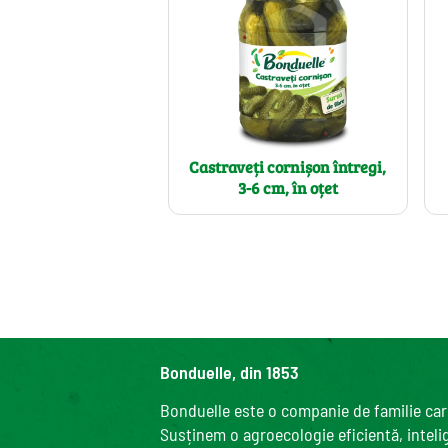
Castraveți cornișon întregi,
3-6 cm, în oțet
Bonduelle, din 1853
Bonduelle este o companie de familie care
Susținem o agroecologie eficientă, intelige