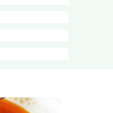
o porție de
150g
240 kJ
57 kcal
0,2 g
<0,1 g
10 g
9,8 g
2,1 g
2,7 g