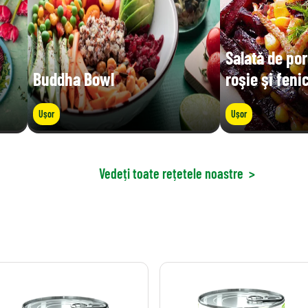
Salată de po
Buddha Bowl
roşie şi feni
Ușor
Ușor
Vedeți toate rețetele noastre
>