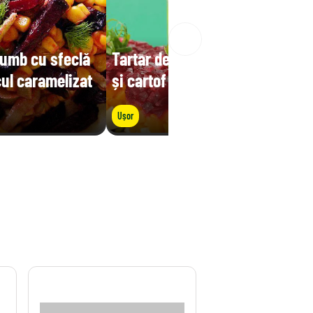
rumb cu sfeclă
Tartar de legume cu sfeclă
cul caramelizat
și cartof dulce
Ușor