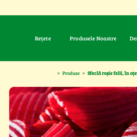
Rețete
Produsele Noastre
D
>
Produse
>
Sfeclă roșie felii, în oțe