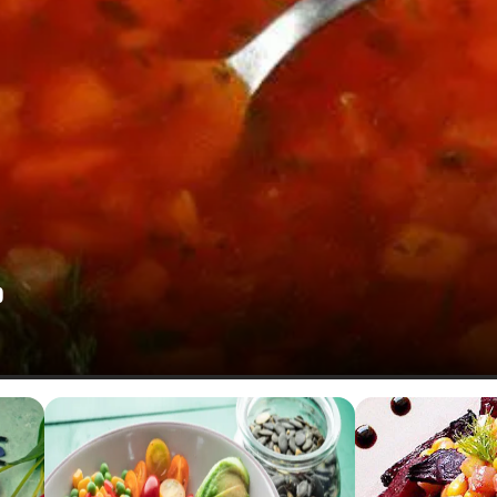
0,70 g
b