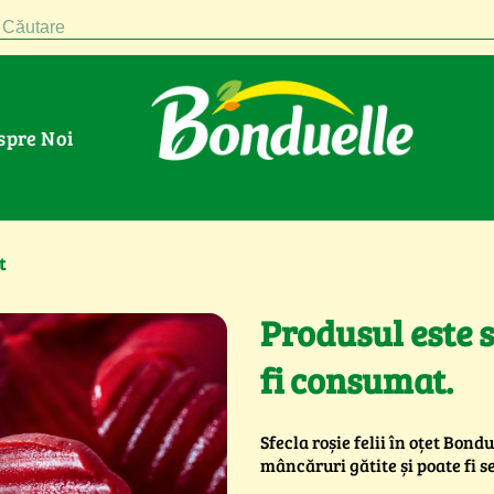
Căutare
espre Noi
t
Produsul este st
fi consumat.
Sfecla roșie felii în oțet Bo
mâncăruri gătite și poate fi se