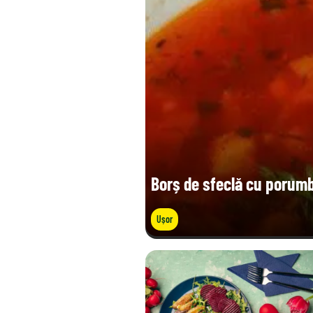
Sare (g)
Borș de sfeclă cu porum
Ușor