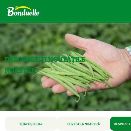
DESCOPERIȚI NOUTĂȚILE
NOASTRE
TOATE ȘTIRILE
POVESTEA NOASTRĂ
RESPONSAB