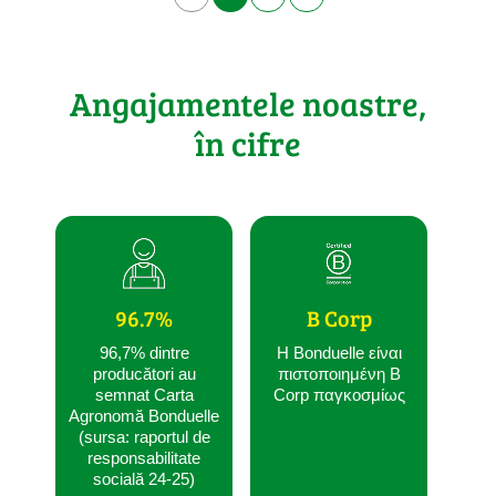
Angajamentele noastre,
în cifre
96.7%
B Corp
96,7% dintre
Η Bonduelle είναι
producători au
πιστοποιημένη B
semnat Carta
Corp παγκοσμίως
Agronomă Bonduelle
(sursa: raportul de
responsabilitate
socială 24-25)