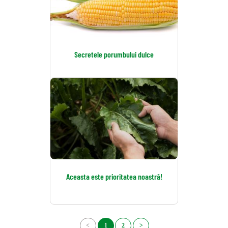
Secretele porumbului dulce
Aceasta este prioritatea noastră!
<
1
2
>