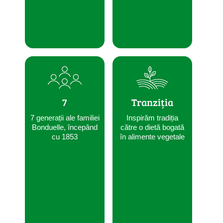
7
Tranziția
7 generații ale familiei
Inspirăm tradiția
Bonduelle, începând
către o dietă bogată
cu 1853
în alimente vegetale