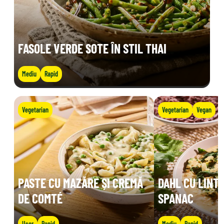
FASOLE VERDE SOTE ÎN STIL THAI
Mediu
Rapid
Vegetarian
Vegetarian
Vegan
PASTE CU MAZĂRE ȘI CREMĂ
DAHL CU LINTE
DE COMTÉ
SPANAC
Ușor
Rapid
Mediu
Rapid