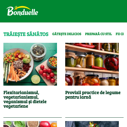
TRĂIEȘTE SĂNĂTOS
GĂTEȘTE DELICIOS
PREPARĂ CU STIL
FII CR
Flexitarianismul,
Provizii practice de legume
vegetarianismul,
pentru iarnă
veganismul și dietele
vegetariene