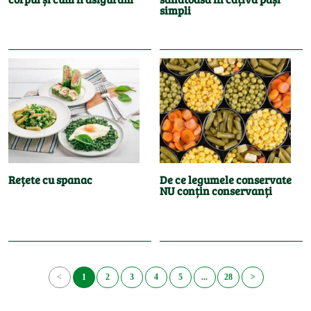
simpli
Rețete cu spanac
De ce legumele conservate
NU conțin conservanți
<
1
2
3
4
5
...
28
>