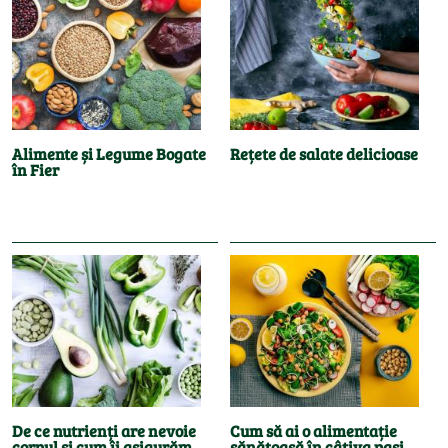
Alimente și Legume Bogate
Rețete de salate delicioase
în Fier
De ce nutrienți are nevoie
Cum să ai o alimentație
corpul și cum îi asigurăm
sănătoasă în câțiva pași