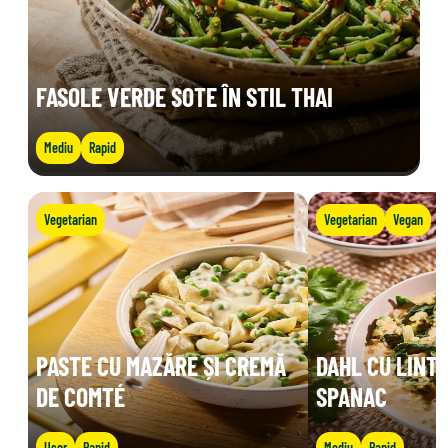
FASOLE VERDE SOTE ÎN STIL THAI
Mediu
Rapid
Vegetarian
Vegetarian
Vegan
PASTE CU MAZĂRE ȘI CREMĂ
DAHL CU LINTE
DE COMTÉ
SPANAC
Ușor
Rapid
Mediu
Rapid