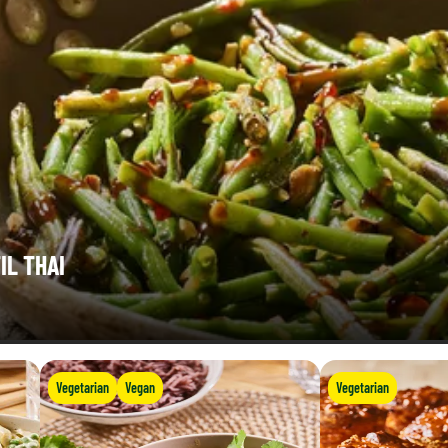
IL THAI
Vegetarian
Vegan
Vegetarian