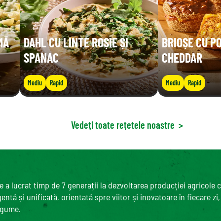
MĂ
DAHL CU LINTE ROȘIE ȘI
BRIOȘE CU P
SPANAC
CHEDDAR
Mediu
Rapid
Mediu
Rapid
Vedeți toate rețetele noastre
>
 a lucrat timp de 7 generații la dezvoltarea producției agricole 
ntă și unificată, orientată spre viitor și inovatoare în fiecare zi
egume.