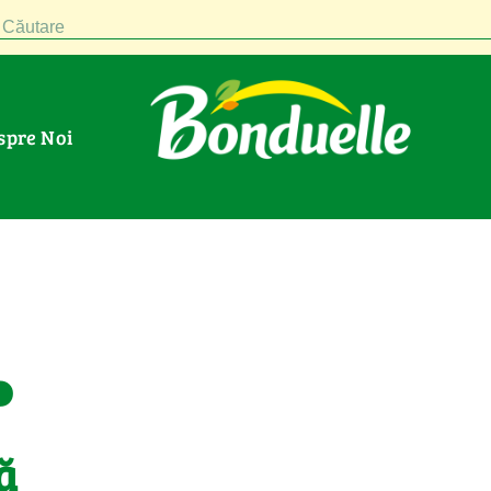
Căutare
espre Noi
.
ă