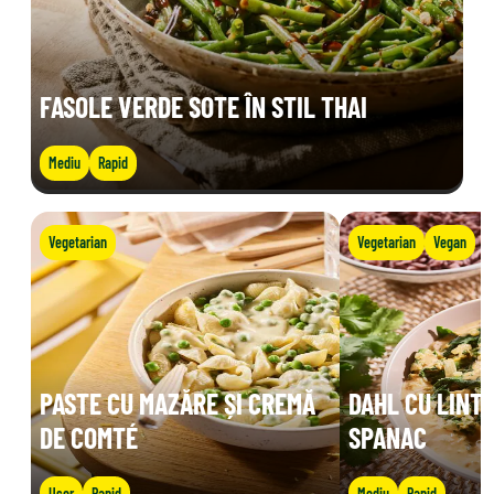
FASOLE VERDE SOTE ÎN STIL THAI
Mediu
Rapid
Vegetarian
Vegetarian
Vegan
PASTE CU MAZĂRE ȘI CREMĂ
DAHL CU LINTE
DE COMTÉ
SPANAC
Ușor
Rapid
Mediu
Rapid