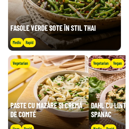
FASOLE VERDE SOTE ÎN STIL THAI
Mediu
Rapid
Vegetarian
Vegetarian
Vegan
PASTE CU MAZĂRE ȘI CREMĂ
DAHL CU LINTE
DE COMTÉ
SPANAC
Ușor
Rapid
Mediu
Rapid