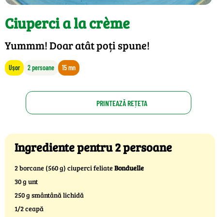
Ciuperci a la crème
Yummm! Doar atât poți spune!
Ușor
2 persoane
15 mn
PRINTEAZĂ REȚETA
Ingrediente pentru 2 persoane
2 borcane (560 g) ciuperci feliate
Bonduelle
30 g unt
250 g smântână lichidă
1/2 ceapă