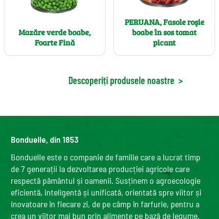
PERUANA, Fasole roşie
Mazăre verde boabe,
boabe în sos tomat
Foarte Fină
picant
Descoperiți produsele noastre
>
Bonduelle, din 1853
Bonduelle este o companie de familie care a lucrat timp
de 7 generații la dezvoltarea producției agricole care
respectă pământul și oamenii. Susținem o agroecologie
eficientă, inteligentă și unificată, orientată spre viitor și
inovatoare în fiecare zi, de pe câmp în farfurie, pentru a
crea un viitor mai bun prin alimente pe bază de legume.