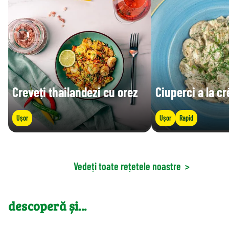
Creveți thailandezi cu orez
Ciuperci a la c
Ușor
Ușor
Rapid
Vedeți toate rețetele noastre
>
descoperă și...