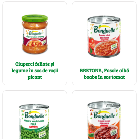
Ciuperci feliate și
legume în sos de roșii
BRETONA, Fasole albă
picant
boabe în sos tomat