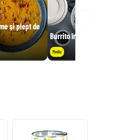
me și piept de
Burrito în bol
Mediu