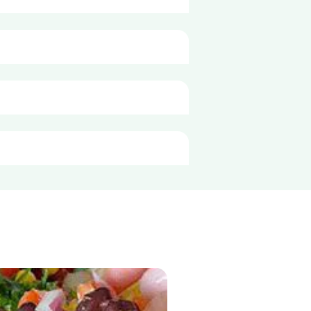
 sare, amidon transformat de porumb, 
pentru
100g
469 kJ
112 kcal
2,8 g
 recipient alimentar curat și închis, 
0,3 g
14 g
6,0 g
5,1 g
5,1 g