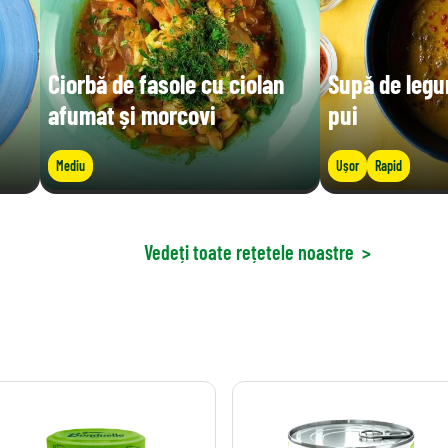
Ciorbă de fasole cu ciolan
Supă de legu
afumat și morcovi
pui
Mediu
Ușor
Rapid
Vedeți toate rețetele noastre
>