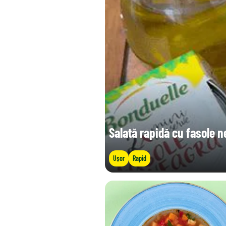
Sare (g)
Salată rapidă cu fasole n
Ușor
Rapid