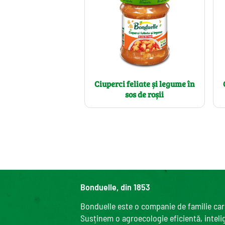
Ciuperci feliate și legume în
sos de roșii
Bonduelle, din 1853
Bonduelle este o companie de familie care
Susținem o agroecologie eficientă, intelige