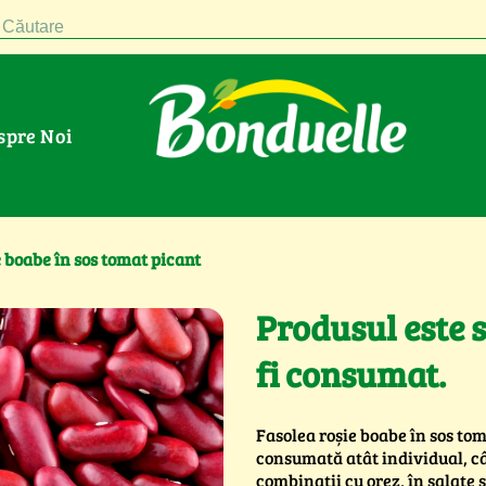
Căutare
espre Noi
 boabe în sos tomat picant
Produsul este st
fi consumat.
Fasolea roșie boabe în sos to
consumată atât individual, cât
combinații cu orez, în salate ș