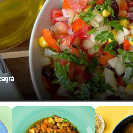
eagră