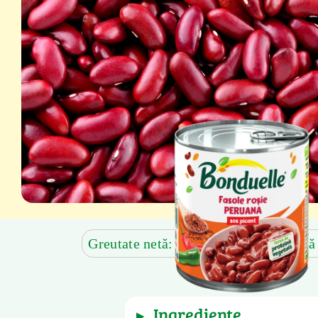
Greutate netă: 430 g
Greutate după
ingrediente
▶