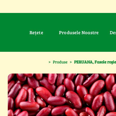
Rețete
Produsele Noastre
D
>
Produse
>
PERUANA, Fasole roşie