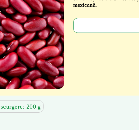
mexicană.
 scurgere: 200 g