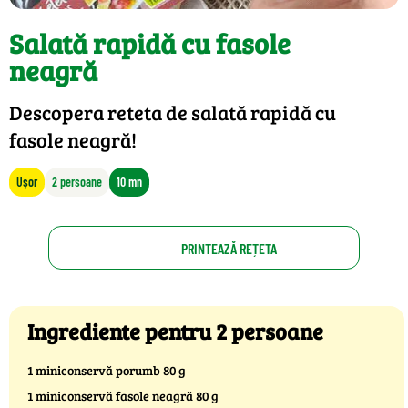
Salată rapidă cu fasole
neagră
Descopera reteta de salată rapidă cu
fasole neagră!
Ușor
2 persoane
10 mn
PRINTEAZĂ REȚETA
Ingrediente pentru 2 persoane
1 miniconservă porumb 80 g
1 miniconservă fasole neagră 80 g