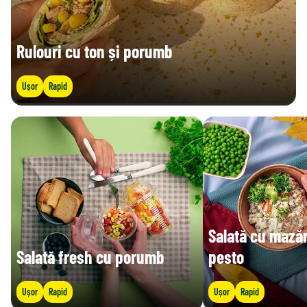
Rulouri cu ton și porumb
Ușor
Rapid
Salată cu mazăr
Salată fresh cu porumb
pesto
Ușor
Rapid
Ușor
Rapid