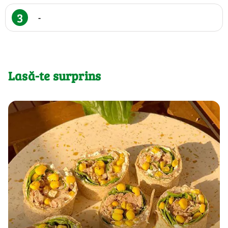
3
-
Lasă-te surprins