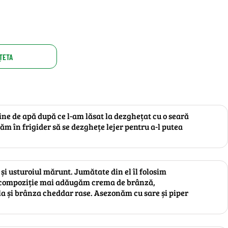
ȚETA
ne de apă după ce l-am lăsat la dezghețat cu o seară
ăsăm în frigider să se dezghețe lejer pentru a-l putea
i usturoiul mărunt. Jumătate din el îl folosim
n compoziție mai adăugăm crema de brânză,
 și brânza cheddar rase. Asezonăm cu sare și piper