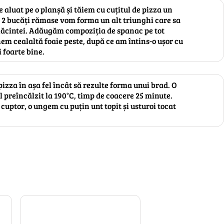
 aluat pe o planșă și tăiem cu cuțitul de pizza un
e 2 bucăți rămase vom forma un alt triunghi care sa
lăcintei. Adăugăm compoziția de spanac pe tot
em cealaltă foaie peste, după ce am întins-o ușor cu
 foarte bine.
pizza în așa fel încât să rezulte forma unui brad. O
 preîncălzit la 190°C, timp de coacere 25 minute.
cuptor, o ungem cu puțin unt topit și usturoi tocat