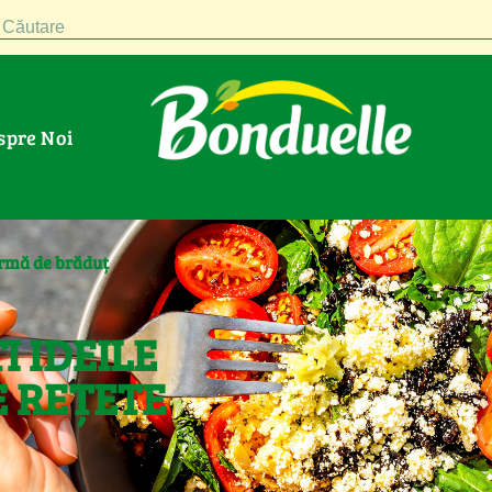
Căutare
espre Noi
ormă de brăduț
I IDEILE
 REȚETE