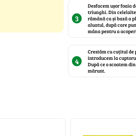
Desfacem ușor foaia de
triunghi. Din celelalt
3
rămână ca și bază a p
aluatul, după care pun
mâna pentru a acoperi
Crestăm cu cuțitul de 
introducem la cuptorul
4
După ce o scoatem din 
mărunt.