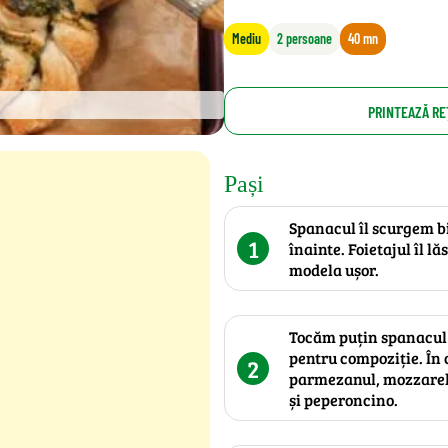
Mediu
2 persoane
40 mn
PRINTEAZĂ RE
Pași
Spanacul îl scurgem bi
1
înainte. Foietajul îl l
modela ușor.
Tocăm puțin spanacul ș
pentru compoziție. Î
2
parmezanul, mozzarela
și peperoncino.