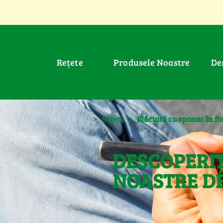
Rețete
Produsele Noastre
D
>
Rețete
>
Plăcintă cu spanac în f
DESCOPERIȚ
NOASTRE DE