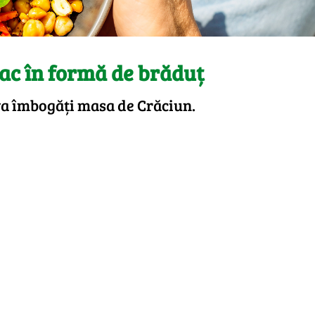
ac în formă de brăduț
 va îmbogăți masa de Crăciun.