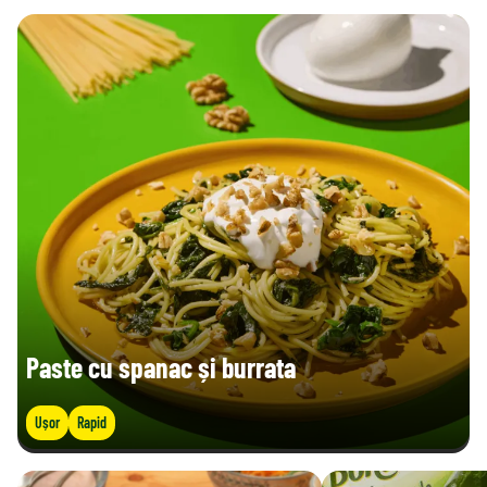
- din care zaharuri (g)
0,5 g
1,0 g
Fibre (g)
1,9 g
3,8 g
Proteine (g)
1,8 g
3,6 g
Sare (g)
0,03 g
0,06 g
Vitamina B9 totală (µg)
69,4 µg
138,8 µg
Paste cu spanac și burrata
Ușor
Rapid