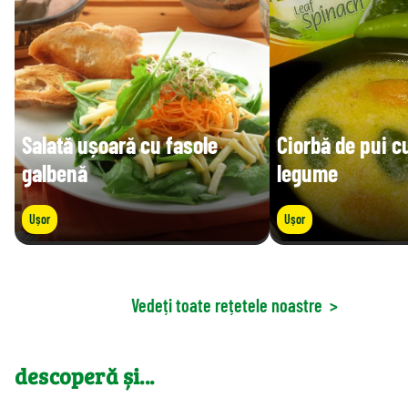
Salată ușoară cu fasole
Ciorbă de pui c
galbenă
legume
Ușor
Ușor
Vedeți toate rețetele noastre
>
descoperă și...