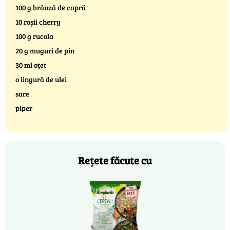
100 g brânză de capră
10 roșii cherry
100 g rucola
20 g muguri de pin
30 ml oțet
o lingură de ulei
sare
piper
Rețete făcute cu