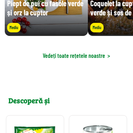
Piept de pui cu fasole verde
Coquelet la cup
și orz la cuptor
verde și sos de
Mediu
Mediu
Vedeți toate rețetele noastre
>
Descoperă și