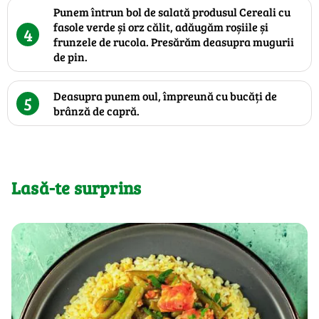
Punem întrun bol de salată produsul Cereali cu
fasole verde și orz călit, adăugăm roșiile și
4
frunzele de rucola. Presărăm deasupra mugurii
de pin.
Deasupra punem oul, împreună cu bucăți de
5
brânză de capră.
Lasă-te surprins