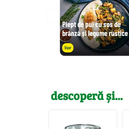
Piept de pui cu sos de
brânză și legume rustice
Ușor
descoperă și...