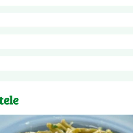
nde, întregi. Poate conține țelină.
pentru
100g
119 kJ
29 kcal
0,1 g
. Congelator (- 18°C): până la data înscrisă pe ambalaj. Produsul a
0,0 g
decongelat. Produsul nu este potrivit pentru recongelare.
tele
3,1 g
1,4 g
3,8 g
1,9 g