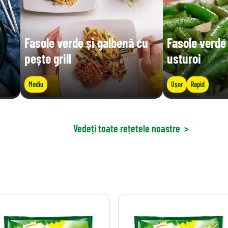
Fasole verde și galbenă cu
Fasole verde
pește grill
usturoi
Mediu
Ușor
Rapid
Vedeți toate rețetele noastre
>