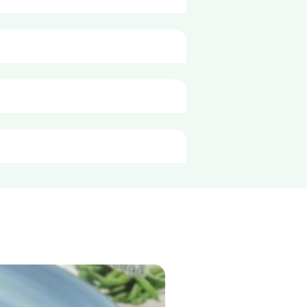
o porție de
200g
238 kJ
57 kcal
0,2 g
 fost păstrat la temperatura de - 
0,0 g
6,2 g
2,8 g
7,6 g
3,8 g