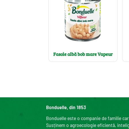
Fasole albă bob mare Vapeur
Bonduelle, din 1853
Bonduelle este o companie de familie care
Susținem o agroecologie eficientă, intelige