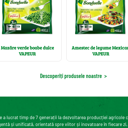
Mazăre verde boabe dulce
Amestec de legume Mexica
VAPEUR
VAPEUR
Descoperiți produsele noastre
>
 a lucrat timp de 7 generații la dezvoltarea producției agricole 
ntă și unificată, orientată spre viitor și inovatoare în fiecare zi