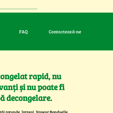
FAQ
Contactează-ne
congelat rapid, nu
anți și nu poate fi
ă decongelare.
stăi rotunde, întregi, Vapeur Bonduelle