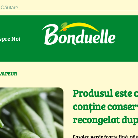
Căutare
espre Noi
ă VAPEUR
Produsul este 
conține conserv
recongelat dup
Fasolea verde foarte fină, pă