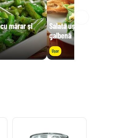
 cu mărar și
Salată ușoară cu fasole
galbenă
Ușor