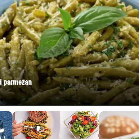
0,01 g
și parmezan