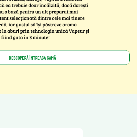
 că ea trebuie doar încălzită, dacă dorești
au o bază pentru un alt preparat mai
tent selecționată dintre cele mai tinere
edă, iar gustul să își păstreze aroma
t la aburi prin tehnologia unică Vapeur și
 fiind gata în 3 minute!
DESCOPERĂ ÎNTREAGA GAMĂ