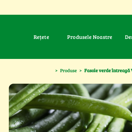
Rețete
Produsele Noastre
D
>
Produse
>
Fasole verde întreag