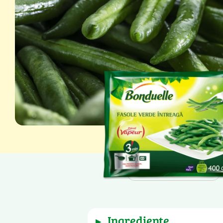
Greutate netă: 400 g
ingrediente
▶