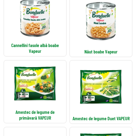
Cannellini fasole albă boabe
Vapeur
Năut boabe Vapeur
Amestec de legume de
primăvară VAPEUR
Amestec de legume Duet VAPEUR