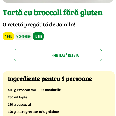
Tartă cu broccoli fără gluten
O rețetă pregătită de Jamila!
Mediu
5 persoane
10 mn
PRINTEAZĂ REȚETA
Ingrediente pentru 5 persoane
400 g Broccoli VAPEUR
Bonduelle
250 ml lapte
150 g cașcaval
150 g iaurt grecesc 10% grăsime