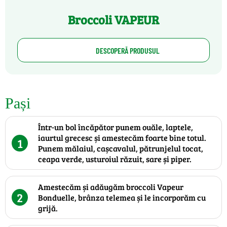
Broccoli VAPEUR
DESCOPERĂ PRODUSUL
Pași
Într-un bol încăpător punem ouăle, laptele,
iaurtul grecesc și amestecăm foarte bine totul.
1
Punem mălaiul, cașcavalul, pătrunjelul tocat,
ceapa verde, usturoiul răzuit, sare și piper.
Amestecăm și adăugăm broccoli Vapeur
2
Bonduelle, brânza telemea și le incorporăm cu
grijă.