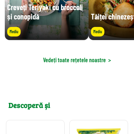
Creveți Teriyaki cu broccoli
și conopidă
Tăiței chinezeș
Mediu
Mediu
Vedeți toate rețetele noastre
>
Descoperă și