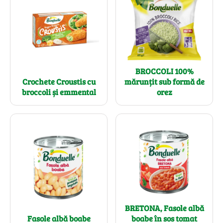
BROCCOLI 100%
Crochete Croustis cu
mărunțit sub formă de
broccoli și emmental
orez
BRETONA, Fasole albă
Fasole albă boabe
boabe în sos tomat