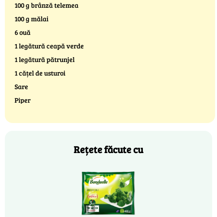
100 g brânză telemea
100 g mălai
6 ouă
1 legătură ceapă verde
1 legătură pătrunjel
1 cățel de usturoi
Sare
Piper
Rețete făcute cu