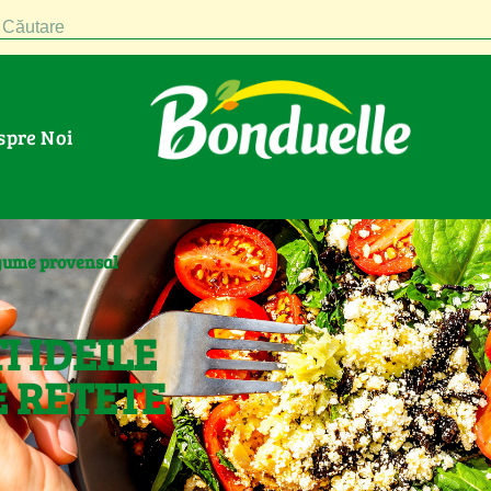
Căutare
espre Noi
egume provensal
I IDEILE
 REȚETE