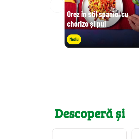
Orez în stil spaniol cu
chorizo și pui
Mediu
Descoperă și