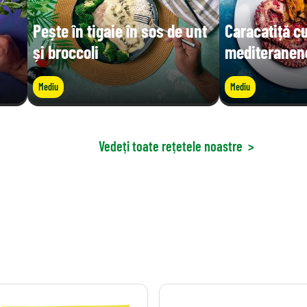
Pește în tigaie în sos de unt
Caracatiță c
și broccoli
mediteranen
Mediu
Mediu
Vedeți toate rețetele noastre
>