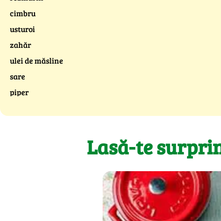
cimbru
usturoi
zahăr
ulei de măsline
sare
piper
Lasă-te surpri