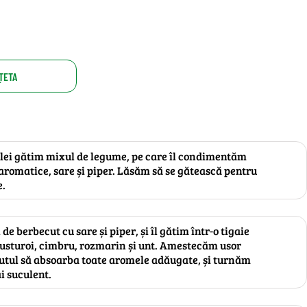
ȚETA
 ulei gătim mixul de legume, pe care îl condimentăm
aromatice, sare și piper. Lăsăm să se gătească pentru
e.
 berbecut cu sare și piper, și îl gătim într-o tigaie
 usturoi, cimbru, rozmarin și unt. Amestecăm usor
cutul să absoarba toate aromele adăugate, și turnăm
i suculent.