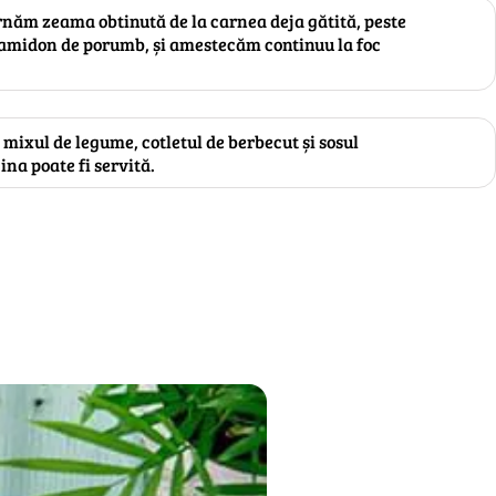
turnăm zeama obtinută de la carnea deja gătită, peste
amidon de porumb, și amestecăm continuu la foc
.
mixul de legume, cotletul de berbecut și sosul
cina poate fi servită.