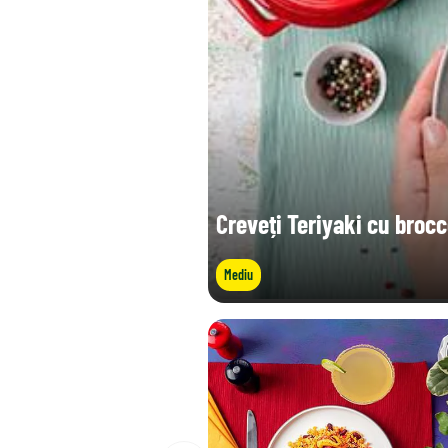
Creveți Teriyaki cu brocc
Mediu