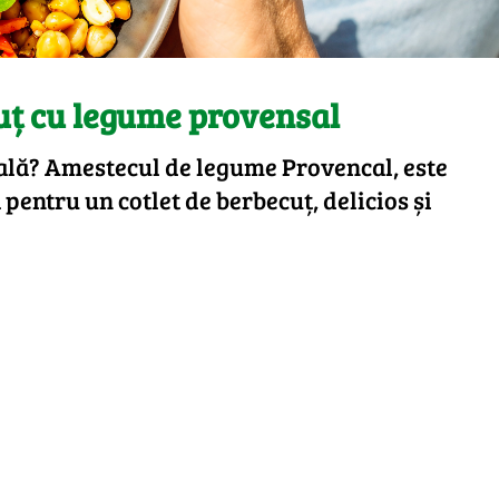
uț cu legume provensal
ială? Amestecul de legume Provencal, este
 pentru un cotlet de berbecuț, delicios și