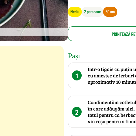
Mediu
2 persoane
30 mn
PRINTEAZĂ RE
Pași
Într-o tigaie cu puțin
1
cu amestec de ierburi 
aproximativ 10 minut
Condimentăm cotletul de
în care adăugăm ulei,
2
totul pentru ca berbe
vin roșu pentru a fi ma