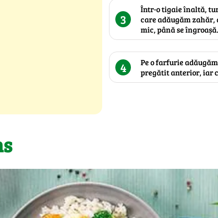
Într-o tigaie înaltă, 
3
care adăugăm zahăr, 
mic, până se îngroașă
Pe o farfurie adăugăm 
4
pregătit anterior, iar 
ns