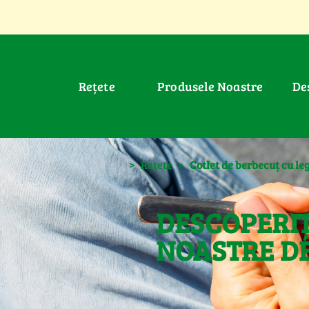
Rețete
Produsele Noastre
D
>
Rețete
>
Cotlet de berbecuț cu l
DESCOPERIȚ
NOASTRE DE