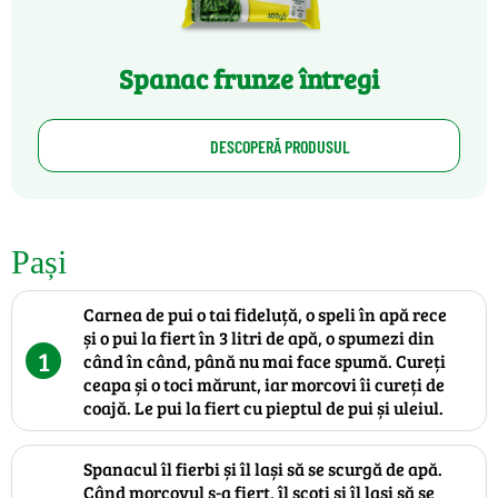
Spanac frunze întregi
DESCOPERĂ PRODUSUL
Pași
Carnea de pui o tai fideluță, o speli în apă rece
și o pui la fiert în 3 litri de apă, o spumezi din
1
când în când, până nu mai face spumă. Cureți
ceapa și o toci mărunt, iar morcovi îi cureți de
coajă. Le pui la fiert cu pieptul de pui și uleiul.
Spanacul îl fierbi și îl lași să se scurgă de apă.
Când morcovul s-a fiert, îl scoți și îl lași să se