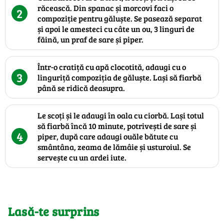
răcească. Din spanac și morcovi faci o
2
compoziție pentru găluște. Se pasează separat
și apoi le amesteci cu câte un ou, 3 linguri de
făină, un praf de sare și piper.
Într-o cratiță cu apă clocotită, adaugi cu o
3
linguriță compoziția de găluște. Lași să fiarbă
până se ridică deasupra.
Le scoți și le adaugi în oala cu ciorbă. Lași totul
să fiarbă încă 10 minute, potrivești de sare și
4
piper, după care adaugi ouăle bătute cu
smântâna, zeama de lămâie și usturoiul. Se
servește cu un ardei iute.
Lasă-te surprins