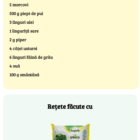
5 morcovi
500 g piept de pui
3 linguri ulei
1 linguriță sare
2 g piper
4 căței usturoi
6 linguri făină de grâu
4 ouă
100 g smântână
Rețete făcute cu