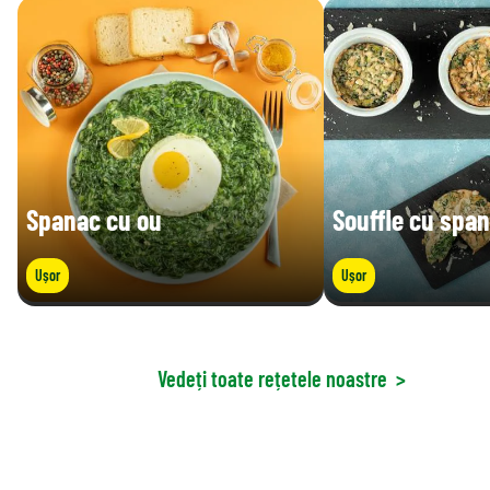
Spanac cu ou
Souffle cu spa
Ușor
Ușor
Vedeți toate rețetele noastre
>