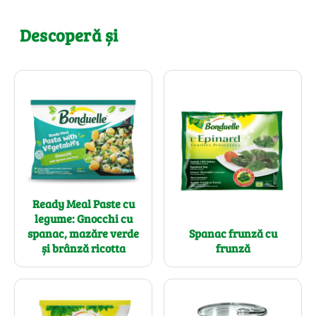
Descoperă și
Ready Meal Paste cu
legume: Gnocchi cu
spanac, mazăre verde
Spanac frunză cu
și brânză ricotta
frunză