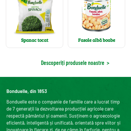
Spanac tocat
Fasole albă boabe
Descoperiți produsele noastre
>
Bonduelle, din 1853
Bonduelle este o companie de familie care a lucrat timp
de 7 generații la dezvoltarea producției agricole care
respectă pământul și oamenii. Susținem o agroecologie
eficientă, inteligentă și unificată, orientată spre viitor și
inovatoare în fiecare zi, de pe câmp în farfurie, pentru a