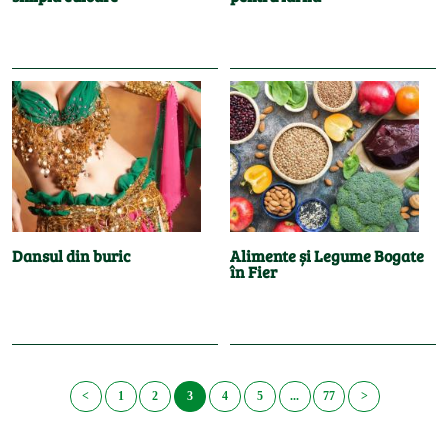
Dansul din buric
Alimente și Legume Bogate
în Fier
<
1
2
3
4
5
...
77
>