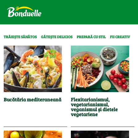
TRĂIEȘTE SĂNĂTOS
GĂTEȘTE DELICIOS
PREPARĂ CU STIL
FII CREATIV
Bucătăria mediteraneană
Flexitarianismul,
vegetarianismul,
veganismul și dietele
vegetariene