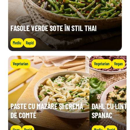
FASOLE VERDE SOTE ÎN STIL THAI
Mediu
Rapid
Vegetarian
Vegetarian
Vegan
PASTE CU MAZĂRE ȘI CREMĂ
DAHL CU LINTE
DE COMTÉ
SPANAC
Ușor
Rapid
Mediu
Rapid