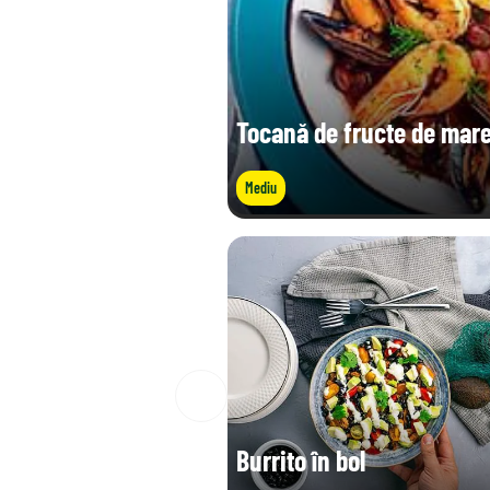
Tocană de fructe de mare c
Mediu
Burrito în bol