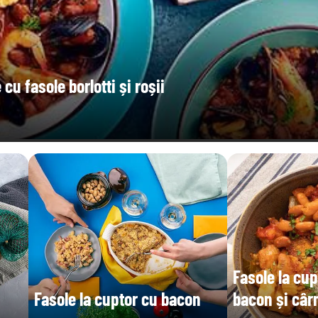
u fasole borlotti și roșii
Fasole la cup
Fasole la cuptor cu bacon
bacon și câr