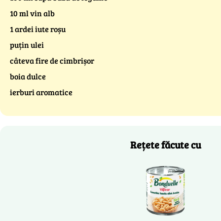
10 ml vin alb
1 ardei iute roșu
puțin ulei
câteva fire de cimbrișor
boia dulce
ierburi aromatice
Rețete făcute cu