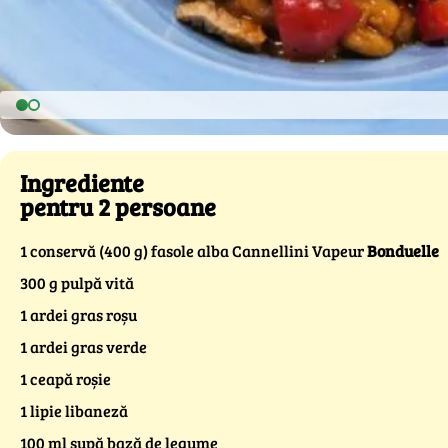
Ingrediente
pentru 2 persoane
1 conservă (400 g) fasole alba Cannellini Vapeur
Bonduelle
300 g pulpă vită
1 ardei gras roșu
1 ardei gras verde
1 ceapă roșie
1 lipie libaneză
100 ml supă bază de legume