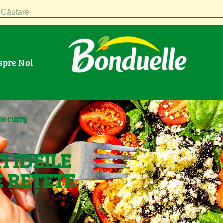
Căutare
espre Noi
os curry
I IDEILE
 REȚETE