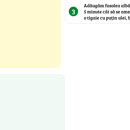
Adăugăm fasolea albă 
3
5 minute cât să se ames
o tigaie cu puțin ulei,