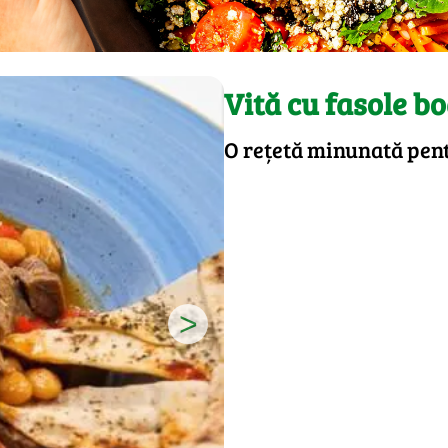
Vită cu fasole b
O rețetă minunată pent
>