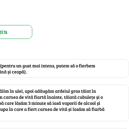
ȚETA
(pentru un gust mai intens, putem să o fierbem
ină și ceapă).
ălim în ulei, apoi adăugăm ardeiul gras tăiat în
carnea de vită fiartă înainte, tăiată cubulețe și o
pă care lăsăm 3 minute să iasă vaporii de alcool și
a în care a fiert carnea de vită și lasăm să fiarbă