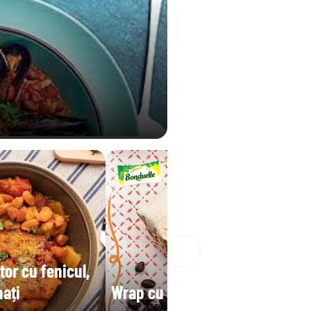
tor cu fenicul,
nați
Wrap cu fasole neagră