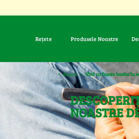
Rețete
Produsele Noastre
D
>
Rețete
>
Vită cu fasole boabe în s
DESCOPERIȚ
NOASTRE DE