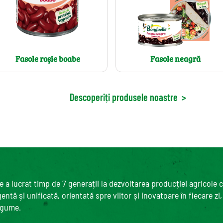
Fasole roşie boabe
Fasole neagră
Descoperiți produsele noastre
>
 a lucrat timp de 7 generații la dezvoltarea producției agricole 
ntă și unificată, orientată spre viitor și inovatoare în fiecare zi
egume.