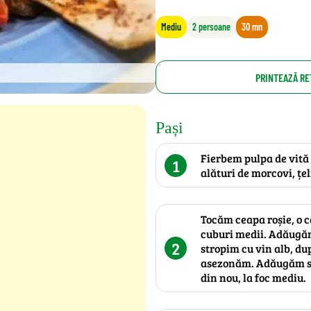
Mediu
2 persoane
30 mn
PRINTEAZĂ RE
Pași
Fierbem pulpa de vită 
1
alături de morcovi, țel
Tocăm ceapa roșie, o c
cuburi medii. Adăugăm 
2
stropim cu vin alb, du
asezonăm. Adăugăm sup
din nou, la foc mediu.