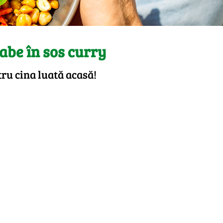
oabe în sos curry
ru cina luată acasă!