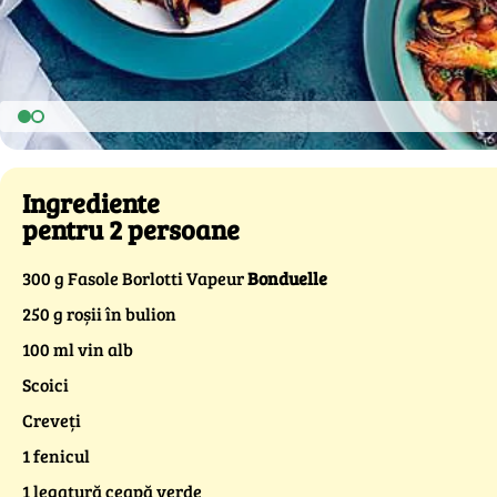
Ingrediente
pentru 2 persoane
300 g Fasole Borlotti Vapeur
Bonduelle
250 g roșii în bulion
100 ml vin alb
Scoici
Creveți
1 fenicul
1 legatură ceapă verde