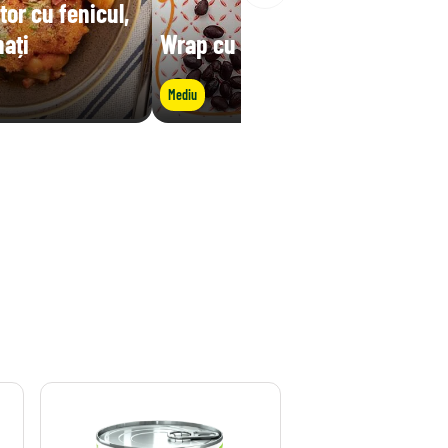
tor cu fenicul,
nați
Wrap cu fasole neagră
Mediu