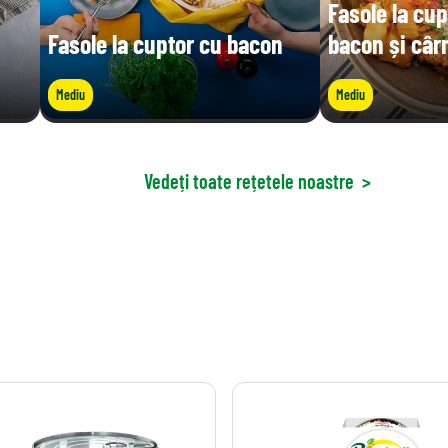
Fasole la cup
Fasole la cuptor cu bacon
bacon și câr
Mediu
Mediu
Vedeți toate rețetele noastre
>