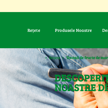
Rețete
Produsele Noastre
D
>
Rețete
>
Tocană de fructe de mare 
DESCOPERIȚ
NOASTRE DE