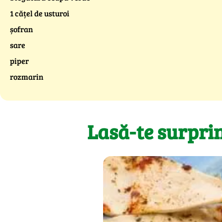
1 cățel de usturoi
șofran
sare
piper
rozmarin
Lasă-te surpri