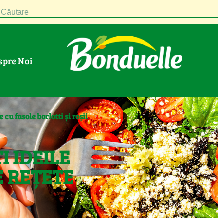
Căutare
espre Noi
cu fasole borlotti și roșii
I IDEILE
 REȚETE