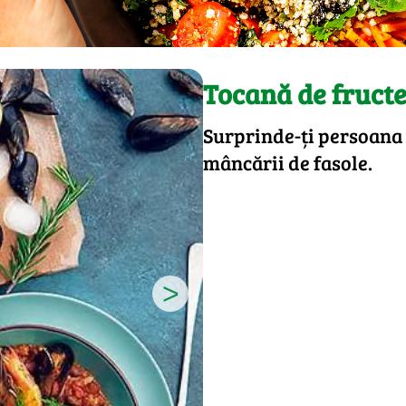
Tocană de fructe 
Surprinde-ți persoana i
mâncării de fasole.
>