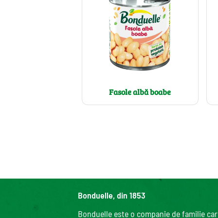
Fasole albă boabe
Bonduelle, din 1853
Bonduelle este o companie de familie care