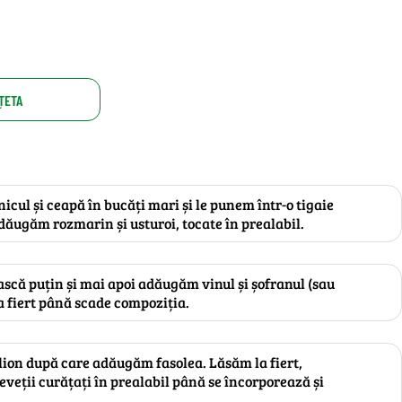
ȚETA
icul și ceapă în bucăți mari și le punem într-o tigaie
Adăugăm rozmarin și usturoi, tocate în prealabil.
ască puțin și mai apoi adăugăm vinul și șofranul (sau
la fiert până scade compoziția.
lion după care adăugăm fasolea. Lăsăm la fiert,
eveții curățați în prealabil până se încorporează și