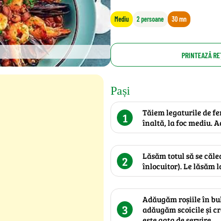
Mediu
2 persoane
30 mn
PRINTEAZĂ RE
Pași
Tăiem legaturile de fen
1
înaltă, la foc mediu. 
Lăsăm totul să se căle
2
înlocuitor). Le lăsăm 
Adăugăm roșiile în bu
3
adăugăm scoicile și cr
este gata de servire.