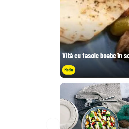
Vită cu fasole boabe în s
Mediu