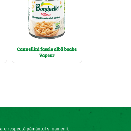
Cannellini fasole albă boabe
Vapeur
care respectă pământul și oamenii.