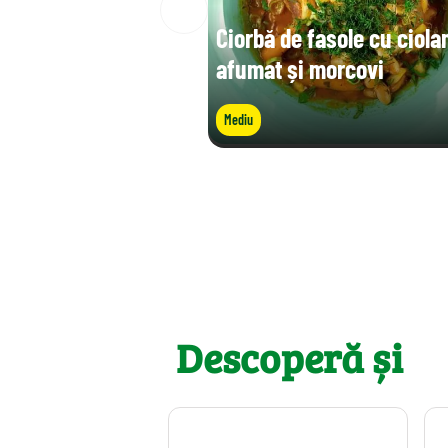
Ciorbă de fasole cu ciola
afumat și morcovi
Mediu
Descoperă și