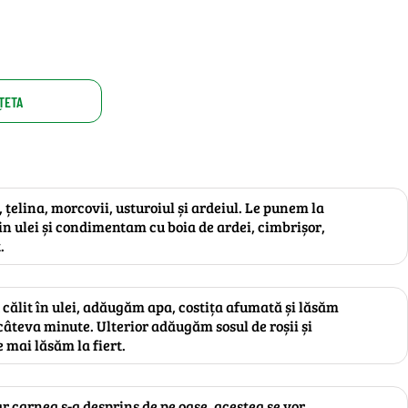
ȚETA
țelina, morcovii, usturoiul și ardeiul. Le punem la
țin ulei și condimentam cu boia de ardei, cimbrișor,
.
călit în ulei, adăugăm apa, costița afumată și lăsăm
 câteva minute. Ulterior adăugăm sosul de roșii și
e mai lăsăm la fiert.
iar carnea s-a desprins de pe oase, acestea se vor