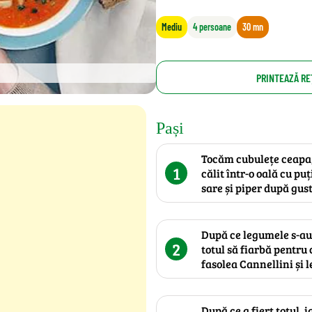
Mediu
4 persoane
30 mn
PRINTEAZĂ RE
Pași
Tocăm cubulețe ceapa, 
1
călit într-o oală cu pu
sare și piper după gust
După ce legumele s-au 
2
totul să fiarbă pentru
fasolea Cannellini și l
După ce a fiert totul, 