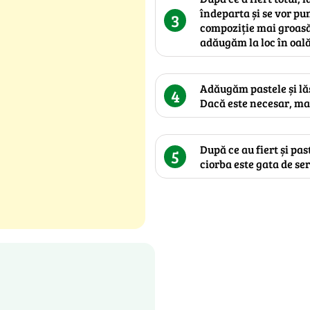
îndeparta și se vor pun
3
compoziție mai groasă,
adăugăm la loc în oală
Adăugăm pastele și lă
4
Dacă este necesar, m
După ce au fiert și past
5
ciorba este gata de ser