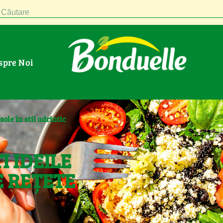
Căutare
espre Noi
sole în stil adriatic
I IDEILE
 REȚETE