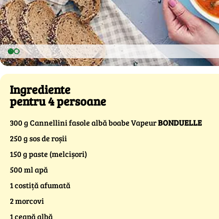
Ingrediente
pentru 4 persoane
300 g Cannellini fasole albă boabe Vapeur
BONDUELLE
250 g sos de roșii
150 g paste (melcișori)
500 ml apă
1 costiță afumată
2 morcovi
1 ceapă albă