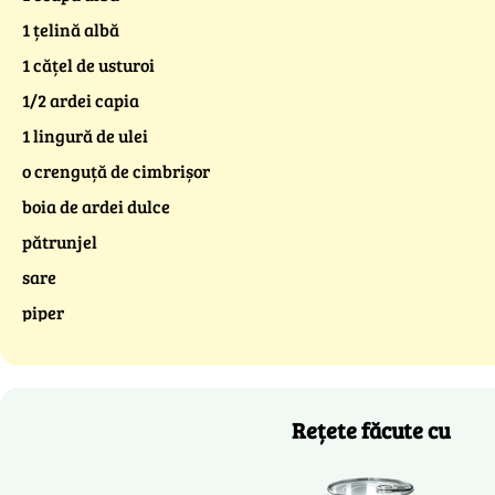
1 țelină albă
1 cățel de usturoi
1/2 ardei capia
1 lingură de ulei
o crenguță de cimbrișor
boia de ardei dulce
pătrunjel
sare
piper
Rețete făcute cu