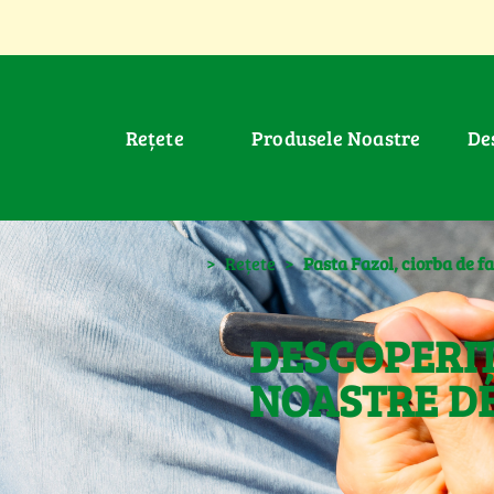
Rețete
Produsele Noastre
D
>
Rețete
>
Pasta Fazol, ciorba de fa
DESCOPERIȚ
NOASTRE DE