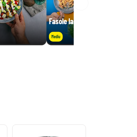
Fasole la cuptor cu bacon
Mediu