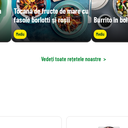
n
Tocană de fructe de mare cu
fasole borlotti și roșii
Burrito în bol
Mediu
Mediu
Vedeți toate rețetele noastre
>