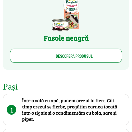
Fasole neagră
DESCOPERĂ PRODUSUL
Pași
Într-o oală cu apă, punem orezul la fiert. Cât
timp orezul se fierbe, pregătim carnea tocată
1
într-o tigaie și o condimentăm cu boia, sare și
piper.