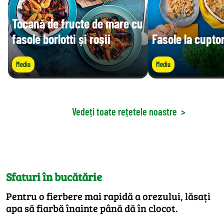
Tocană de fructe de mare cu
fasole borlotti și roșii
Fasole la cupto
Mediu
Mediu
Vedeți toate rețetele noastre
>
Sfaturi în bucătărie
Pentru o fierbere mai rapidă a orezului, lăsați
apa să fiarbă înainte până dă în clocot.