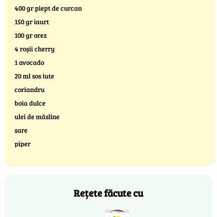
400 gr piept de curcan
150 gr iaurt
100 gr orez
4 roșii cherry
1 avocado
20 ml sos iute
coriandru
boia dulce
ulei de măsline
sare
piper
Rețete făcute cu