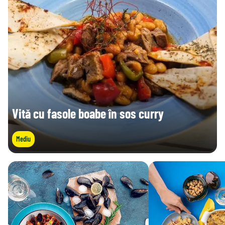
Vită cu fasole boabe în sos curry
Mediu