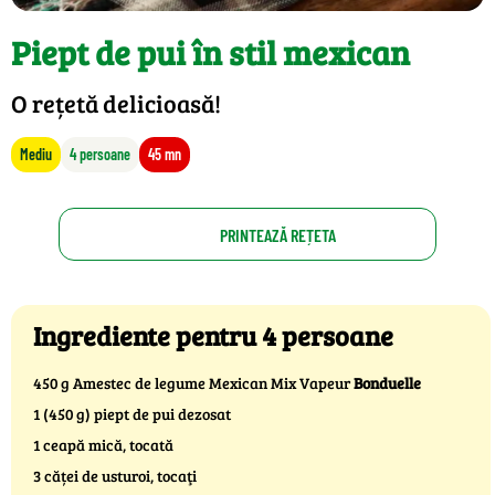
Piept de pui în stil mexican
O rețetă delicioasă!
Mediu
4 persoane
45 mn
PRINTEAZĂ REȚETA
Ingrediente pentru 4 persoane
450 g Amestec de legume Mexican Mix Vapeur
Bonduelle
1 (450 g) piept de pui dezosat
1 ceapă mică, tocată
3 căței de usturoi, tocaţi