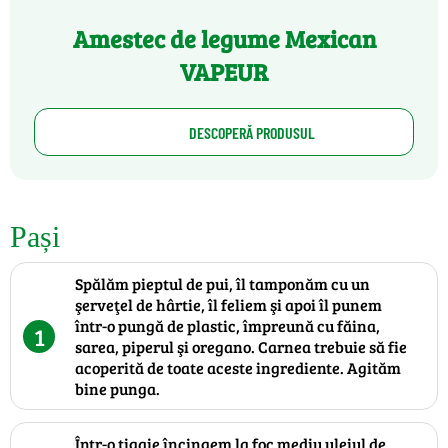
Amestec de legume Mexican
VAPEUR
DESCOPERĂ PRODUSUL
Pași
Spălăm pieptul de pui, îl tamponăm cu un
şerveţel de hârtie, îl feliem şi apoi îl punem
într-o pungă de plastic, împreună cu făina,
1
sarea, piperul şi oregano. Carnea trebuie să fie
acoperită de toate aceste ingrediente. Agităm
bine punga.
Într-o tigaie încingem la foc mediu uleiul de