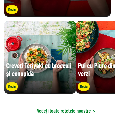
Mediu
Creveți Teriyaki cu broccoli
Pui cu Piure di
și conopidă
verzi
Mediu
Mediu
Vedeți toate rețetele noastre
>