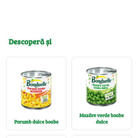
Descoperă și
Mazăre verde boabe
Porumb dulce boabe
dulce