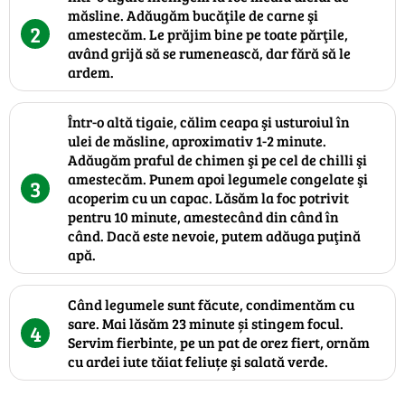
măsline. Adăugăm bucăţile de carne şi
2
amestecăm. Le prăjim bine pe toate părţile,
având grijă să se rumenească, dar fără să le
ardem.
Într-o altă tigaie, călim ceapa şi usturoiul în
ulei de măsline, aproximativ 1-2 minute.
Adăugăm praful de chimen şi pe cel de chilli şi
amestecăm. Punem apoi legumele congelate şi
3
acoperim cu un capac. Lăsăm la foc potrivit
pentru 10 minute, amestecând din când în
când. Dacă este nevoie, putem adăuga puţină
apă.
Când legumele sunt făcute, condimentăm cu
sare. Mai lăsăm 23 minute și stingem focul.
4
Servim fierbinte, pe un pat de orez fiert, ornăm
cu ardei iute tăiat feliuțe şi salată verde.