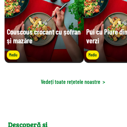
Couscous crocant cu șofran
Pui cu Piure di
și mazăre
verzi
Mediu
Mediu
Vedeți toate rețetele noastre
>
Descoperă și