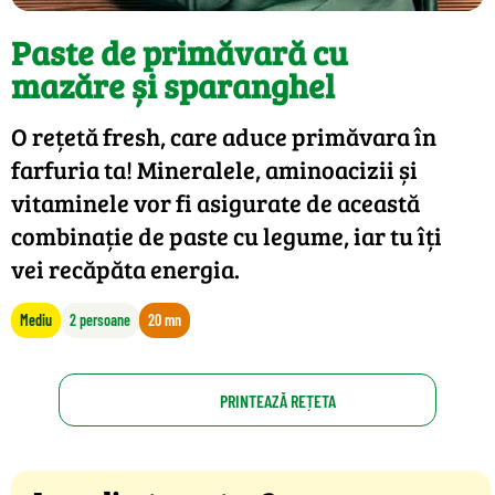
Paste de primăvară cu
mazăre și sparanghel
O rețetă fresh, care aduce primăvara în
farfuria ta! Mineralele, aminoacizii și
vitaminele vor fi asigurate de această
combinație de paste cu legume, iar tu îți
vei recăpăta energia.
Mediu
2 persoane
20 mn
PRINTEAZĂ REȚETA