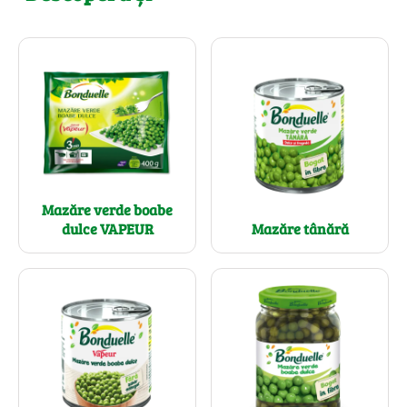
Mazăre verde boabe
dulce VAPEUR
Mazăre tânără