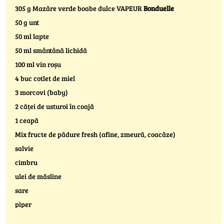
305 g Mazăre verde boabe dulce VAPEUR
Bonduelle
50 g unt
50 ml lapte
50 ml smântână lichidă
100 ml vin roșu
4 buc cotlet de miel
3 morcovi (baby)
2 căței de usturoi în coajă
1 ceapă
Mix fructe de pădure fresh (afine, zmeură, coacăze)
salvie
cimbru
ulei de măsline
sare
piper