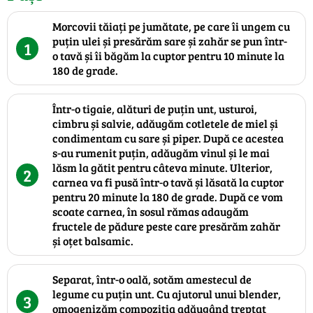
Morcovii tăiați pe jumătate, pe care îi ungem cu
puțin ulei și presărăm sare și zahăr se pun într-
1
o tavă și îi băgăm la cuptor pentru 10 minute la
180 de grade.
Într-o tigaie, alături de puțin unt, usturoi,
cimbru și salvie, adăugăm cotletele de miel și
condimentam cu sare și piper. După ce acestea
s-au rumenit puțin, adăugăm vinul și le mai
lăsm la gătit pentru câteva minute. Ulterior,
2
carnea va fi pusă într-o tavă și lăsată la cuptor
pentru 20 minute la 180 de grade. După ce vom
scoate carnea, în sosul rămas adaugăm
fructele de pădure peste care presărăm zahăr
și oțet balsamic.
Separat, într-o oală, sotăm amestecul de
legume cu puțin unt. Cu ajutorul unui blender,
3
omogenizăm compoziția adăugând treptat