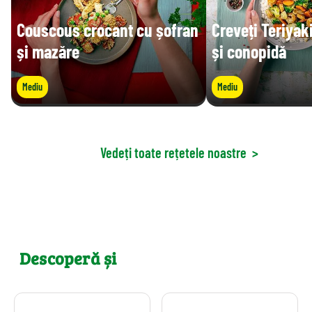
Couscous crocant cu șofran
Creveți Teriyak
și mazăre
și conopidă
Mediu
Mediu
Vedeți toate rețetele noastre
>
Descoperă și