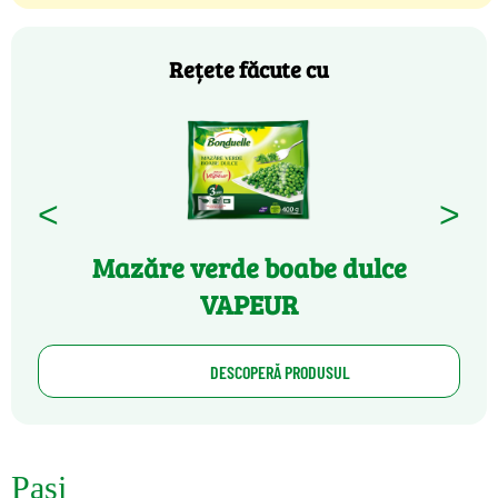
Rețete făcute cu
<
>
Mazăre verde boabe dulce
VAPEUR
DESCOPERĂ PRODUSUL
Pași