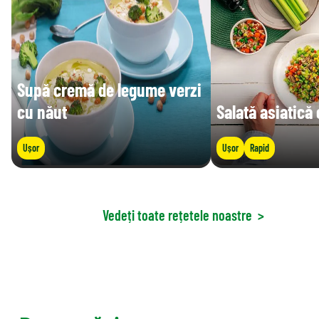
Supă cremă de legume verzi
cu năut
Salată asiatică
Ușor
Ușor
Rapid
Vedeți toate rețetele noastre
>