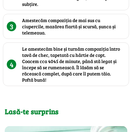
subțire.
Amestecăm compoziția de mai sus cu
3
ciupercile, mazărea fiartă și scursă, șunca și
telemeaua.
Le amestecăm bine și turnăm compoziția întro
tavă de chec, tapetată cu hârtie de copt.
Coacem cca 4045 de minute, până stă legat și
4
începe să se rumenească. Îl lăsăm să se
răcească complet, după care îl putem tăia.
Poftă bună!
Lasă-te surprins