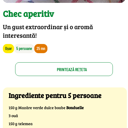
Chec aperitiv
Un gust extraordinar și o aromă
interesantă!
Ușor
5 persoane
25 mn
PRINTEAZĂ REȚETA
Ingrediente pentru 5 persoane
150 g Mazăre verde dulce boabe
Bonduelle
3 ouă
150 g telemea