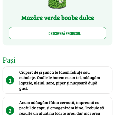
Mazăre verde boabe dulce
DESCOPERĂ PRODUSUL
Pași
Ciupercile și șunca le tăiem feliuțe sau
cubulețe. Ouăle le batem cu un tel, adăugăm
1
laptele, uleiul, sare, piper și nucșoară după
gust.
Acum adăugăm făina cernută, împreună cu
praful de copt, și omogenizăm bine. Trebuie să
2
rezulte un aluat nu foarte gros, dar nici prea