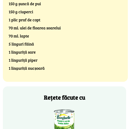
150 g șuncă de pui
150 g ciuperci
1 plic praf de copt
70 ml. ulei de floarea soarelui
70 ml. lapte
5 linguri făină
1 linguriță sare
1 linguriță piper
1 linguriță nucșoară
Rețete făcute cu