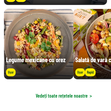
Legume mexicane cu orez
Salată de vară 
Ușor
Ușor
Rapid
Vedeți toate rețetele noastre
>