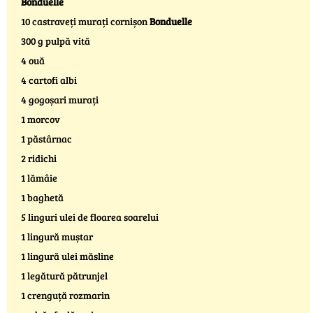
Bonduelle
10 castraveți murați cornișon
Bonduelle
300 g pulpă vită
4 ouă
4 cartofi albi
4 gogoșari murați
1 morcov
1 păstârnac
2 ridichi
1 lămâie
1 baghetă
5 linguri ulei de floarea soarelui
1 lingură muștar
1 lingură ulei măsline
1 legătură pătrunjel
1 crenguță rozmarin