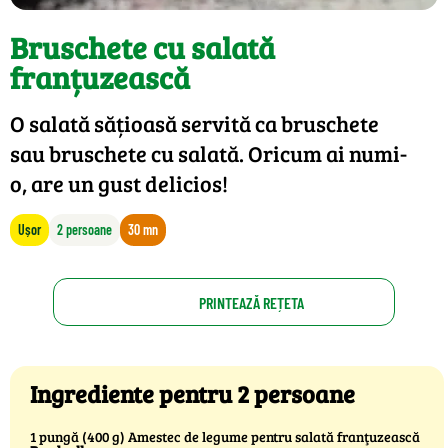
Bruschete cu salată
franțuzească
O salată sățioasă servită ca bruschete
sau bruschete cu salată. Oricum ai numi-
o, are un gust delicios!
Ușor
2 persoane
30 mn
PRINTEAZĂ REȚETA
Ingrediente pentru 2 persoane
1 pungă (400 g) Amestec de legume pentru salată franţuzească