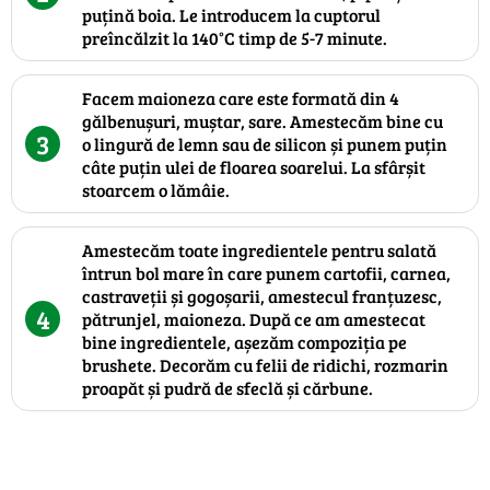
puțină boia. Le introducem la cuptorul
preîncălzit la 140°C timp de 5-7 minute.
Facem maioneza care este formată din 4
gălbenușuri, muștar, sare. Amestecăm bine cu
3
o lingură de lemn sau de silicon și punem puțin
câte puțin ulei de floarea soarelui. La sfârșit
stoarcem o lămâie.
Amestecăm toate ingredientele pentru salată
întrun bol mare în care punem cartofii, carnea,
castraveții și gogoșarii, amestecul franțuzesc,
4
pătrunjel, maioneza. După ce am amestecat
bine ingredientele, așezăm compoziția pe
brushete. Decorăm cu felii de ridichi, rozmarin
proapăt și pudră de sfeclă și cărbune.