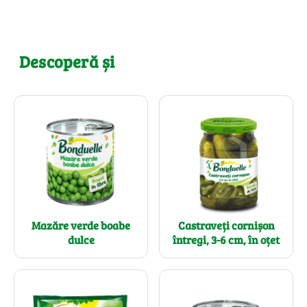
Descoperă și
Mazăre verde boabe
Castraveți cornișon
dulce
întregi, 3-6 cm, în oțet