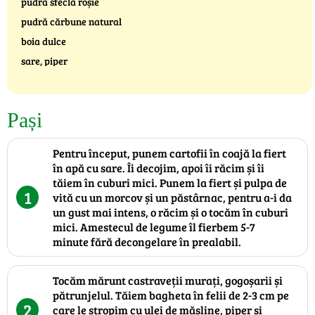
pudră sfeclă roșie
pudră cărbune natural
boia dulce
sare, piper
Pași
Pentru început, punem cartofii în coajă la fiert
în apă cu sare. Îi decojim, apoi îi răcim și îi
tăiem în cuburi mici. Punem la fiert și pulpa de
1
vită cu un morcov și un păstârnac, pentru a-i da
un gust mai intens, o răcim și o tocăm în cuburi
mici. Amestecul de legume îl fierbem 5-7
minute fără decongelare în prealabil.
Tocăm mărunt castraveții murați, gogoșarii și
pătrunjelul. Tăiem bagheta în felii de 2-3 cm pe
2
care le stropim cu ulei de măsline, piper și