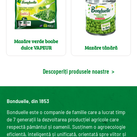
Mazăre verde boabe
dulce VAPEUR
Mazăre tânără
Descoperiți produsele noastre
>
Bonduelle, din 1853
Bonduelle este o companie de familie care a lucrat timp
de 7 generații la dezvoltarea producției agricole care
respectă pământul și oamenii. Susținem o agroecologie
eficientă, inteligentă și unificată, orientată spre viitor și