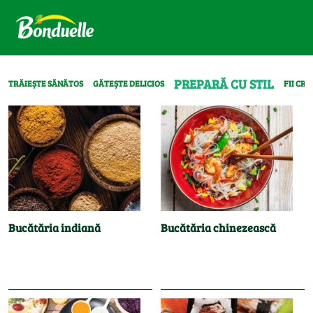
PREPARĂ CU STIL
TRĂIEȘTE SĂNĂTOS
GĂTEȘTE DELICIOS
FII CRE
Bucătăria indiană
Bucătăria chinezească