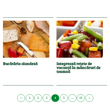
Bucătăria olandeză
Integrează rețete de
vacanță în mâncăruri de
toamnă
<
1
2
3
4
5
...
15
>