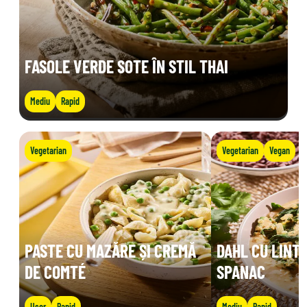
FASOLE VERDE SOTE ÎN STIL THAI
Mediu
Rapid
Vegetarian
Vegetarian
Vegan
PASTE CU MAZĂRE ȘI CREMĂ
DAHL CU LINTE
DE COMTÉ
SPANAC
Ușor
Rapid
Mediu
Rapid