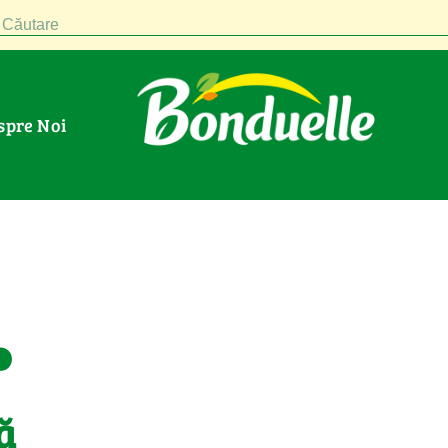
Căutare
espre Noi
.
ă