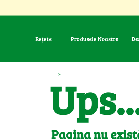
Rețete
Produsele Noastre
D
>
Ups..
Pagina nu exist