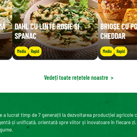
MĂ
DAHL CU LINTE ROȘIE ȘI
BRIOȘE CU P
SPANAC
CHEDDAR
Mediu
Rapid
Mediu
Rapid
Vedeți toate rețetele noastre
>
 a lucrat timp de 7 generații la dezvoltarea producției agricole 
ntă și unificată, orientată spre viitor și inovatoare în fiecare zi
egume.