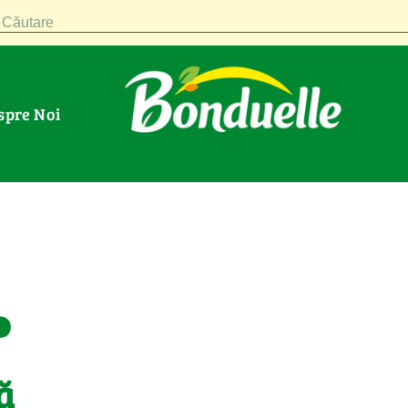
Căutare
espre Noi
.
ă