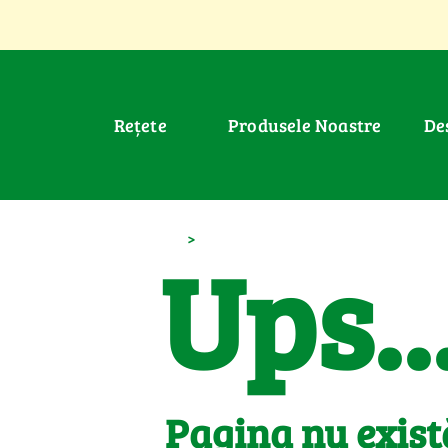
Rețete
Produsele Noastre
D
>
Ups..
Pagina nu exist