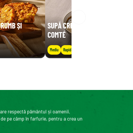
ORUMB ȘI
SUPĂ CREMOASĂ DE LINTE CU
COMTÉ
Mediu
Rapid
care respectă pământul și oamenii.
, de pe câmp în farfurie, pentru a crea un