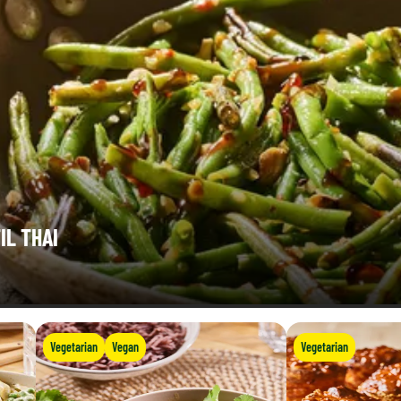
IL THAI
Vegetarian
Vegan
Vegetarian