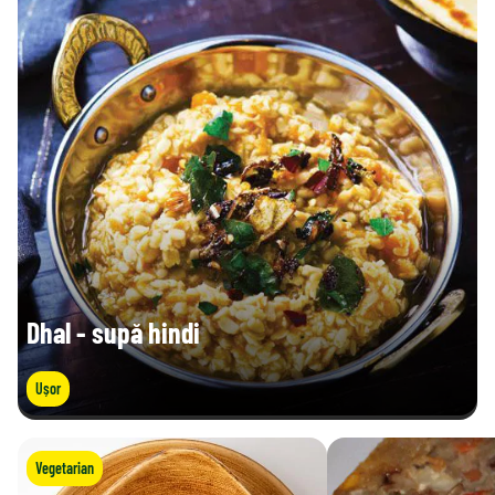
Dhal - supă hindi
Ușor
Vegetarian