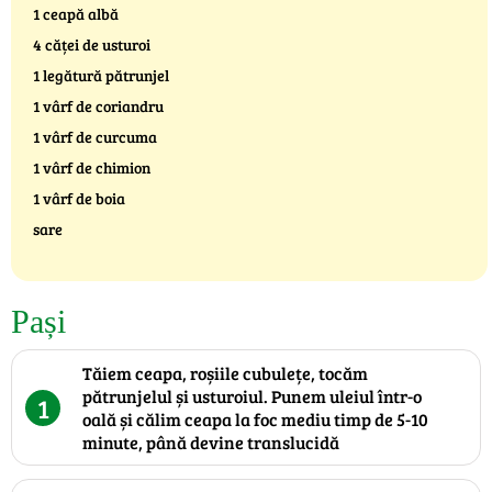
1 ceapă albă
4 căței de usturoi
1 legătură pătrunjel
1 vârf de coriandru
1 vârf de curcuma
1 vârf de chimion
1 vârf de boia
sare
Pași
Tăiem ceapa, roșiile cubulețe, tocăm
pătrunjelul și usturoiul. Punem uleiul într-o
1
oală și călim ceapa la foc mediu timp de 5-10
minute, până devine translucidă