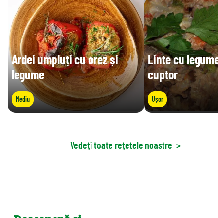
Ardei umpluți cu orez și
Linte cu legume
legume
cuptor
Mediu
Ușor
Vedeți toate rețetele noastre
>