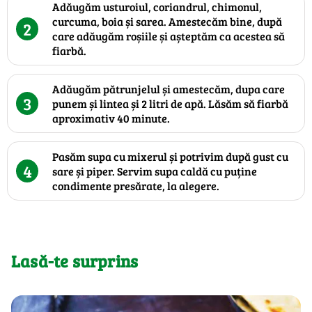
Adăugăm usturoiul, coriandrul, chimonul,
curcuma, boia și sarea. Amestecăm bine, după
2
care adăugăm roșiile și așteptăm ca acestea să
fiarbă.
Adăugăm pătrunjelul și amestecăm, dupa care
3
punem și lintea și 2 litri de apă. Lăsăm să fiarbă
aproximativ 40 minute.
Pasăm supa cu mixerul și potrivim după gust cu
4
sare și piper. Servim supa caldă cu puține
condimente presărate, la alegere.
Lasă-te surprins