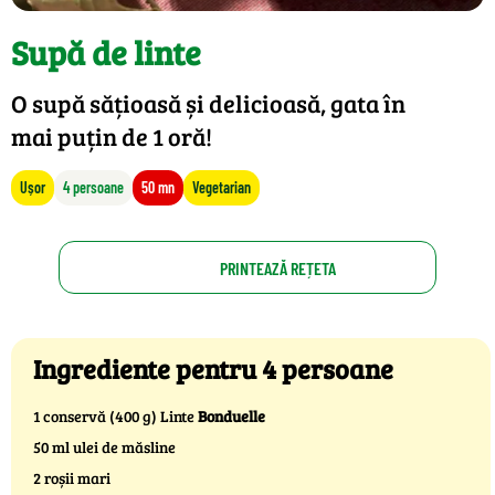
Supă de linte
O supă sățioasă și delicioasă, gata în
mai puțin de 1 oră!
Ușor
4 persoane
50 mn
Vegetarian
PRINTEAZĂ REȚETA
Ingrediente pentru 4 persoane
1 conservă (400 g) Linte
Bonduelle
50 ml ulei de măsline
2 roșii mari