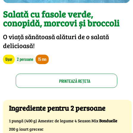
Salată cu fasole verde,
conopidă, morcovi și broccoli
O viață sănătoasă alături de o salată
delicioasă!
Ușor
2 persoane
15 mn
PRINTEAZĂ REȚETA
Ingrediente pentru 2 persoane
1 pungă (400 g) Amestec de legume 4 Season Mix
Bonduelle
200 g iaurt grecesc