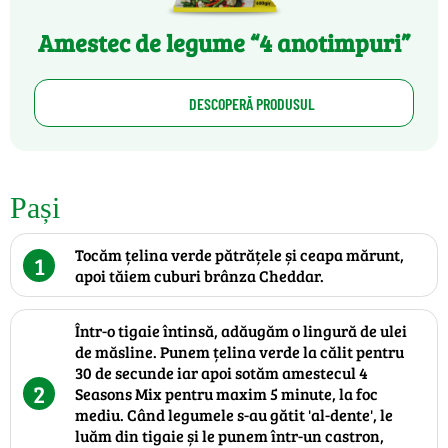
Amestec de legume “4 anotimpuri”
DESCOPERĂ PRODUSUL
Pași
Tocăm țelina verde pătrățele și ceapa mărunt,
1
apoi tăiem cuburi brânza Cheddar.
Într-o tigaie întinsă, adăugăm o lingură de ulei
de măsline. Punem țelina verde la călit pentru
30 de secunde iar apoi sotăm amestecul 4
2
Seasons Mix pentru maxim 5 minute, la foc
mediu. Când legumele s-au gătit 'al-dente', le
luăm din tigaie și le punem într-un castron,