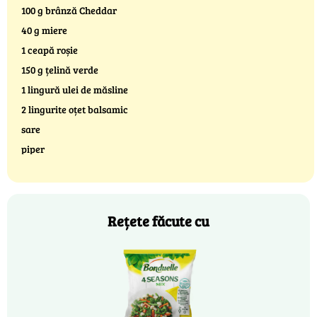
100 g brânză Cheddar
40 g miere
1 ceapă roșie
150 g țelină verde
1 lingură ulei de măsline
2 lingurite oțet balsamic
sare
piper
Rețete făcute cu