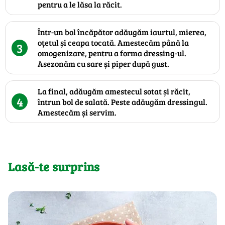
pentru a le lăsa la răcit.
Într-un bol încăpător adăugăm iaurtul, mierea,
oțetul și ceapa tocată. Amestecăm până la
3
omogenizare, pentru a forma dressing-ul.
Asezonăm cu sare și piper după gust.
La final, adăugăm amestecul sotat și răcit,
4
întrun bol de salată. Peste adăugăm dressingul.
Amestecăm și servim.
Lasă-te surprins