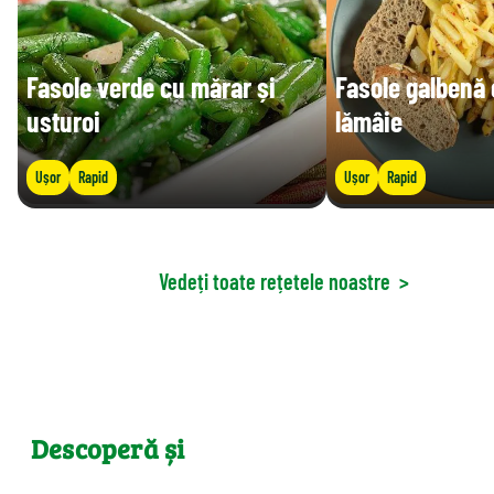
Fasole verde cu mărar și
Fasole galbenă 
usturoi
lămâie
Ușor
Rapid
Ușor
Rapid
Vedeți toate rețetele noastre
>
Descoperă și