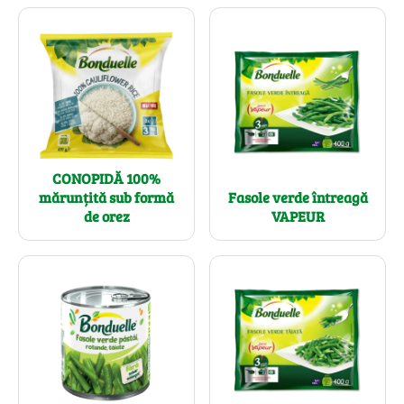
CONOPIDĂ 100%
mărunțită sub formă
Fasole verde întreagă
de orez
VAPEUR