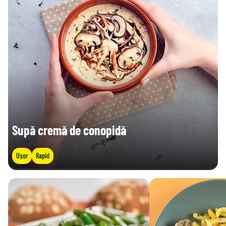
Supă cremă de conopidă
Ușor
Rapid