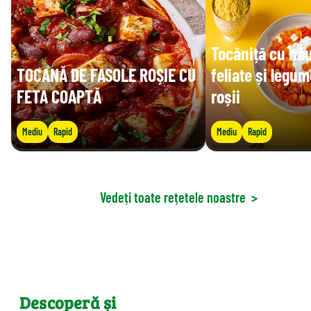
Tocăniță cu nău
TOCANĂ DE FASOLE ROȘIE CU
feliate și legum
FETA COAPTĂ
roșii
Mediu
Rapid
Mediu
Rapid
Vedeți toate rețetele noastre
>
Descoperă și