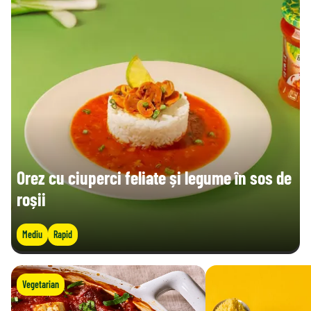
Orez cu ciuperci feliate și legume în sos de
roșii
Mediu
Rapid
Vegetarian