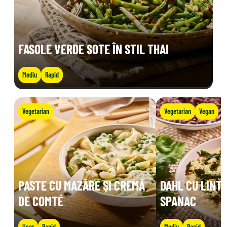
FASOLE VERDE SOTE ÎN STIL THAI
Mediu
Rapid
Vegetarian
Vegetarian
Vegan
PASTE CU MAZĂRE ȘI CREMĂ
DAHL CU LINTE
DE COMTÉ
SPANAC
Ușor
Rapid
Mediu
Rapid