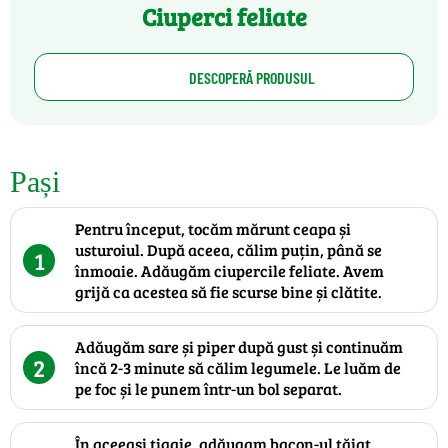
Ciuperci feliate
DESCOPERĂ PRODUSUL
Pași
Pentru început, tocăm mărunt ceapa și
usturoiul. După aceea, călim puțin, până se
1
înmoaie. Adăugăm ciupercile feliate. Avem
grijă ca acestea să fie scurse bine și clătite.
Adăugăm sare și piper după gust și continuăm
2
încă 2-3 minute să călim legumele. Le luăm de
pe foc și le punem într-un bol separat.
În aceeași tigaie, adăugam bacon-ul tăiat