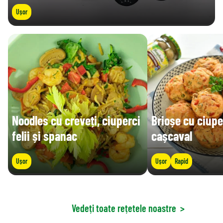
Ușor
Noodles cu creveți, ciuperci
Brioșe cu ciupe
felii și spanac
cașcaval
Ușor
Ușor
Rapid
Vedeți toate rețetele noastre
>