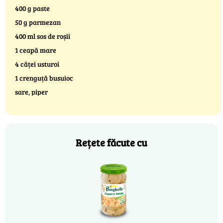
400 g paste
50 g parmezan
400 ml sos de roșii
1 ceapă mare
4 căței usturoi
1 crenguță busuioc
sare, piper
Rețete făcute cu