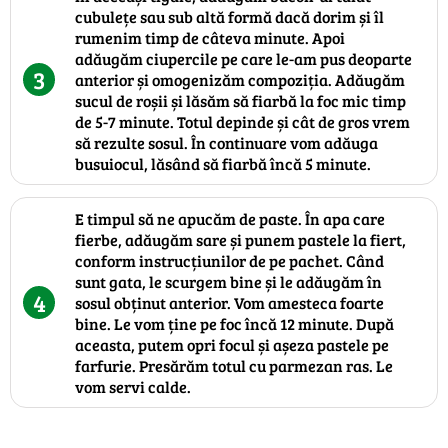
cubulețe sau sub altă formă dacă dorim și îl
rumenim timp de câteva minute. Apoi
adăugăm ciupercile pe care le-am pus deoparte
3
anterior și omogenizăm compoziția. Adăugăm
sucul de roșii și lăsăm să fiarbă la foc mic timp
de 5-7 minute. Totul depinde și cât de gros vrem
să rezulte sosul. În continuare vom adăuga
busuiocul, lăsând să fiarbă încă 5 minute.
E timpul să ne apucăm de paste. În apa care
fierbe, adăugăm sare și punem pastele la fiert,
conform instrucțiunilor de pe pachet. Când
sunt gata, le scurgem bine și le adăugăm în
4
sosul obținut anterior. Vom amesteca foarte
bine. Le vom ține pe foc încă 12 minute. După
aceasta, putem opri focul și așeza pastele pe
farfurie. Presărăm totul cu parmezan ras. Le
vom servi calde.