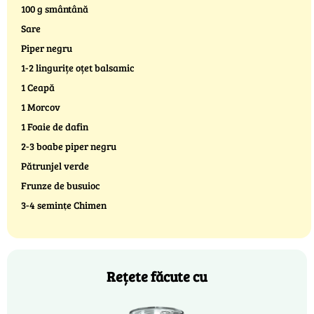
100 g smântână
Sare
Piper negru
1-2 lingurițe oțet balsamic
1 Ceapă
1 Morcov
1 Foaie de dafin
2-3 boabe piper negru
Pătrunjel verde
Frunze de busuioc
3-4 semințe Chimen
Rețete făcute cu