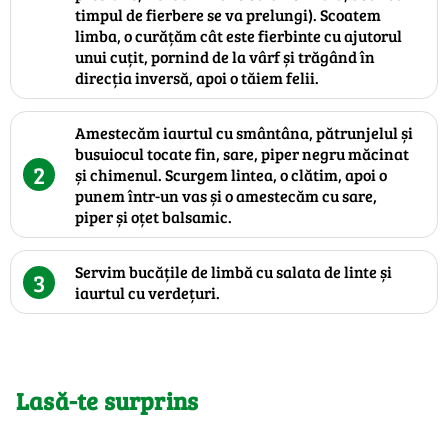
timpul de fierbere se va prelungi). Scoatem
limba, o curățăm cât este fierbinte cu ajutorul
unui cuțit, pornind de la vârf și trăgând în
direcția inversă, apoi o tăiem felii.
Amestecăm iaurtul cu smântâna, pătrunjelul și
busuiocul tocate fin, sare, piper negru măcinat
2
și chimenul. Scurgem lintea, o clătim, apoi o
punem într-un vas și o amestecăm cu sare,
piper și oțet balsamic.
Servim bucățile de limbă cu salata de linte și
3
iaurtul cu verdețuri.
Lasă-te surprins