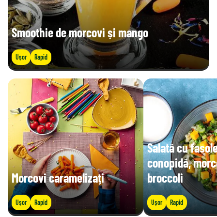
Smoothie de morcovi și mango
Ușor
Rapid
Salată cu fasol
conopidă, morco
Morcovi caramelizați
broccoli
Ușor
Rapid
Ușor
Rapid