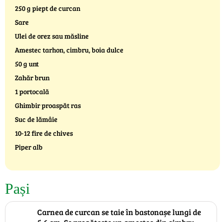
250 g piept de curcan
Sare
Ulei de orez sau măsline
Amestec tarhon, cimbru, boia dulce
50 g unt
Zahăr brun
1 portocală
Ghimbir proaspăt ras
Suc de lămâie
10-12 fire de chives
Piper alb
Pași
Carnea de curcan se taie în bastonașe lungi de