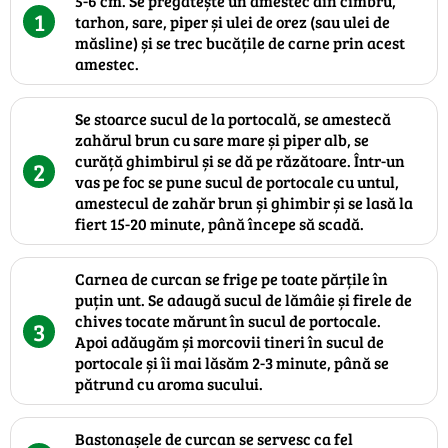
5-6 cm. Se pregătește un amestec din cimbru,
1
tarhon, sare, piper și ulei de orez (sau ulei de
măsline) și se trec bucățile de carne prin acest
amestec.
Se stoarce sucul de la portocală, se amestecă
zahărul brun cu sare mare și piper alb, se
curăță ghimbirul și se dă pe răzătoare. Într-un
2
vas pe foc se pune sucul de portocale cu untul,
amestecul de zahăr brun și ghimbir și se lasă la
fiert 15-20 minute, până începe să scadă.
Carnea de curcan se frige pe toate părțile în
puțin unt. Se adaugă sucul de lămâie și firele de
chives tocate mărunt în sucul de portocale.
3
Apoi adăugăm și morcovii tineri în sucul de
portocale și îi mai lăsăm 2-3 minute, până se
pătrund cu aroma sucului.
Bastonașele de curcan se servesc ca fel