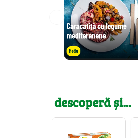
Caracatiță cu legume
mediteranene
Mediu
descoperă și...