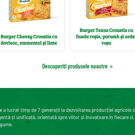
Burger Texas Croustis cu
Burger Cheesy Croustis cu
fasole roșie, porumb și arde
dovleac, emmental și linte
roșu
Descoperiți produsele noastre
>
 a lucrat timp de 7 generații la dezvoltarea producției agricole 
ntă și unificată, orientată spre viitor și inovatoare în fiecare zi
egume.