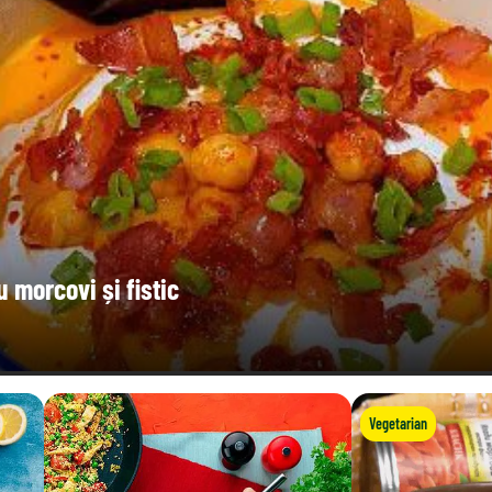
 morcovi și fistic
Vegetarian