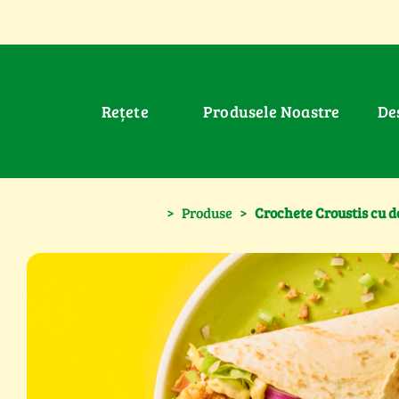
Rețete
Produsele Noastre
D
>
Produse
>
Crochete Croustis cu d