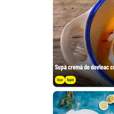
Sare (g)
Supă cremă de dovleac cu
Ușor
Rapid