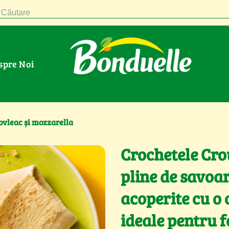
Căutare
espre Noi
ovleac și mozzarella
Crochetele Cro
pline de savoar
acoperite cu o 
ideale pentru f