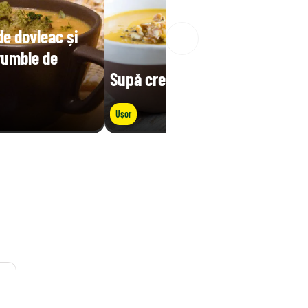
e dovleac și
rumble de
Supă cremă de dovleac
Ușor