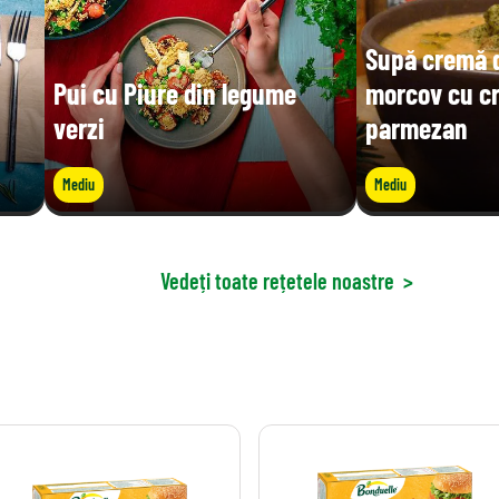
Supă cremă d
Pui cu Piure din legume
morcov cu c
verzi
parmezan
Mediu
Mediu
Vedeți toate rețetele noastre
>