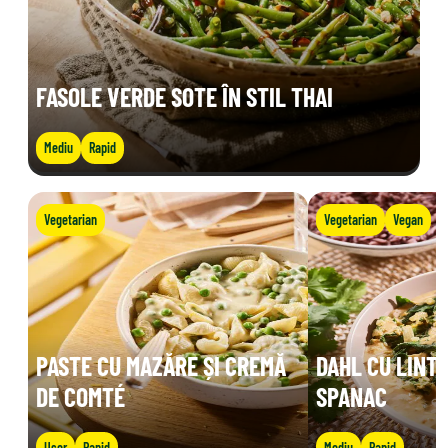
FASOLE VERDE SOTE ÎN STIL THAI
Mediu
Rapid
Vegetarian
Vegetarian
Vegan
PASTE CU MAZĂRE ȘI CREMĂ
DAHL CU LINTE
DE COMTÉ
SPANAC
Ușor
Rapid
Mediu
Rapid