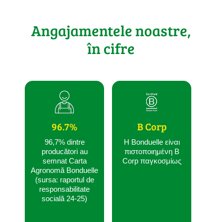
Angajamentele noastre,
în cifre
96.7%
B Corp
96,7% dintre
Η Bonduelle είναι
producători au
πιστοποιημένη B
semnat Carta
Corp παγκοσμίως
Agronomă Bonduelle
(sursa: raportul de
responsabilitate
socială 24-25)