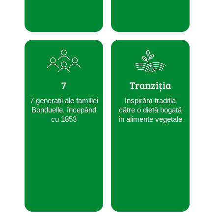
7
Tranziția
7 generații ale familiei
Inspirăm tradiția
Bonduelle, începând
către o dietă bogată
cu 1853
în alimente vegetale