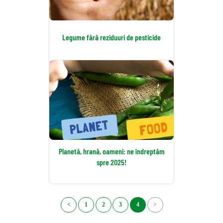
Legume fără reziduuri de pesticide
Planetă, hrană, oameni: ne îndreptăm
spre 2025!
<
1
2
3
4
>