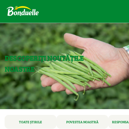
DESCOPERIȚI NOUTĂȚILE
NOASTRE
TOATE ȘTIRILE
POVESTEA NOASTRĂ
RESPONSAB