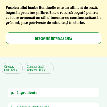
Fasolea albă boabe Bonduelle este un aliment de bază,
bogat în proteine și fibre. Este o resursă bogată pentru
cei care urmează un stil alimentar cu conținut scăzut în
grăsimi, și se potrivește de minune și în ciorbe.
DESCOPERĂ ÎNTREAGA GAMĂ
Greutate
Greutate după
netă: 800 g
scurgere: 480 g
ingrediente
▶
Fasole albă boabe (48%), sos (52%): apă, sare, 
valori nutriționale