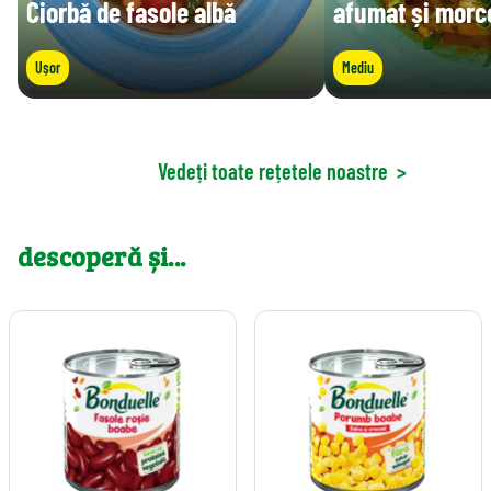
Ciorbă de fasole albă
afumat și morc
Ușor
Mediu
Vedeți toate rețetele noastre
>
descoperă și...