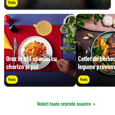
Mediu
Orez în stil spaniol cu
Cotlet de berbe
chorizo și pui
legume provens
Mediu
Mediu
Vedeți toate rețetele noastre
>