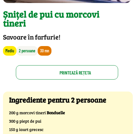
Șnițel de pui cu morcovi
tineri
Savoare în farfurie!
Mediu
2 persoane
30 mn
PRINTEAZĂ REȚETA
Ingrediente pentru 2 persoane
200 g morcovi tineri
Bonduelle
300 g piept de pui
150 g iaurt grecesc