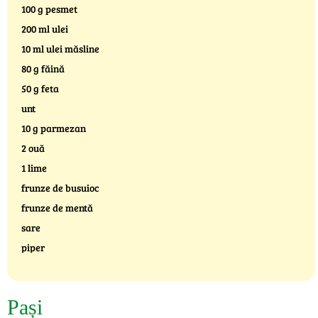
100 g pesmet
200 ml ulei
10 ml ulei măsline
80 g făină
50 g feta
unt
10 g parmezan
2 ouă
1 lime
frunze de busuioc
frunze de mentă
sare
piper
Pași