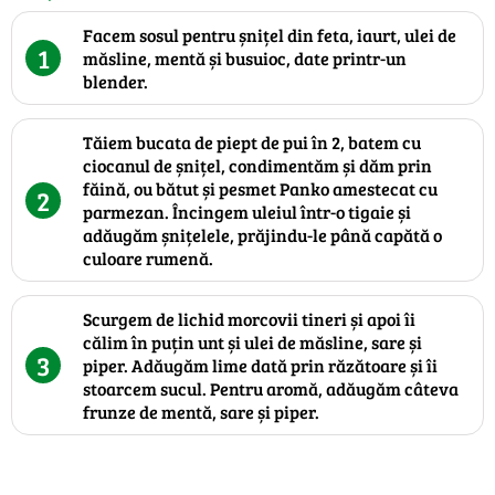
Facem sosul pentru șnițel din feta, iaurt, ulei de
1
măsline, mentă și busuioc, date printr-un
blender.
Tăiem bucata de piept de pui în 2, batem cu
ciocanul de șnițel, condimentăm și dăm prin
făină, ou bătut și pesmet Panko amestecat cu
2
parmezan. Încingem uleiul într-o tigaie și
adăugăm șnițelele, prăjindu-le până capătă o
culoare rumenă.
Scurgem de lichid morcovii tineri și apoi îi
călim în puțin unt și ulei de măsline, sare și
3
piper. Adăugăm lime dată prin răzătoare și îi
stoarcem sucul. Pentru aromă, adăugăm câteva
frunze de mentă, sare și piper.