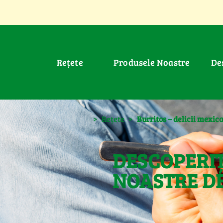
Rețete
Produsele Noastre
D
>
Rețete
>
Burritos – delicii mexic
DESCOPERIȚ
NOASTRE DE