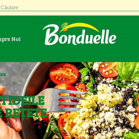
Căutare
espre Noi
ane
I IDEILE
 REȚETE