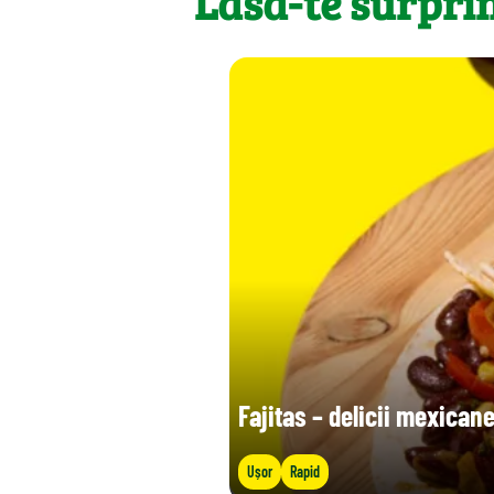
Lasă-te surpri
Fajitas – delicii mexican
Ușor
Rapid