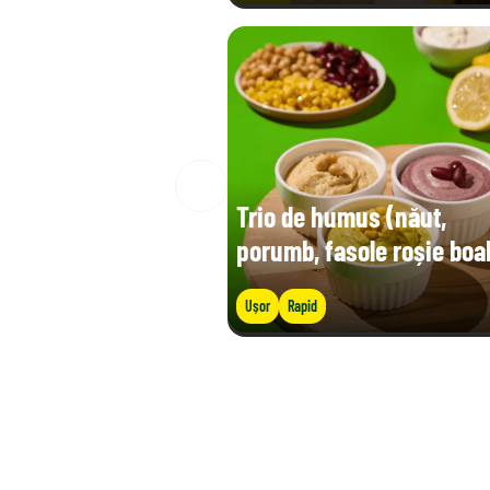
Trio de humus (năut,
porumb, fasole roșie boa
Ușor
Rapid