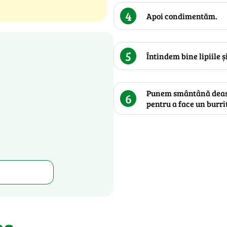
4
Apoi condimentăm.
5
Întindem bine lipiile ș
Punem smântână deasup
6
pentru a face un burri