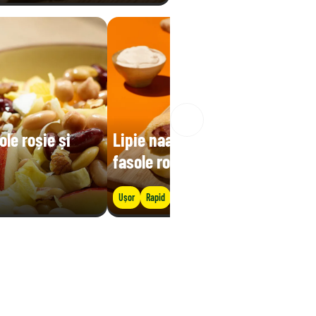
ole roșie și
Lipie naan cu brânză și
fasole roșie
Ușor
Rapid