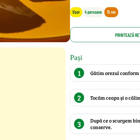
Ușor
4 persoane
15 mn
PRINTEAZĂ RE
Pași
1
Gătim orezul conform 
2
Tocăm ceapa și o călim 
După ce o scurgem bin
3
conserve.