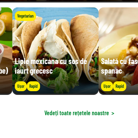
Vegetarian
Lipie mexicana cu sos de
Salată cu fas
be)
iaurt grecesc
spanac
Ușor
Rapid
Ușor
Rapid
Vedeți toate rețetele noastre
>