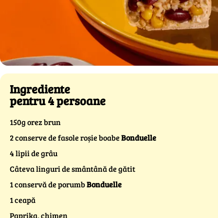
Ingrediente
pentru 4 persoane
150g orez brun
2 conserve de fasole roșie boabe
Bonduelle
4 lipii de grâu
Câteva linguri de smântână de gătit
1 conservă de porumb
Bonduelle
1 ceapă
Paprika, chimen